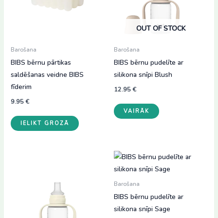
OUT OF STOCK
Barošana
Barošana
BIBS bērnu pārtikas
BIBS bērnu pudelīte ar
saldēšanas veidne BIBS
silikona snīpi Blush
fīderim
12.95
€
9.95
€
VAIRĀK
IELIKT GROZĀ
Barošana
BIBS bērnu pudelīte ar
silikona snīpi Sage