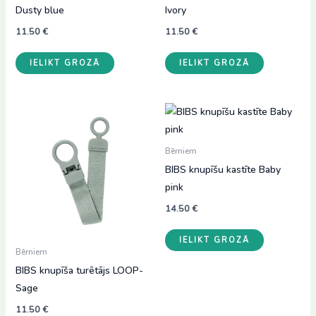
Dusty blue
Ivory
11.50
€
11.50
€
IELIKT GROZĀ
IELIKT GROZĀ
Bērniem
BIBS knupīšu kastīte Baby
pink
14.50
€
IELIKT GROZĀ
Bērniem
BIBS knupīša turētājs LOOP-
Sage
11.50
€