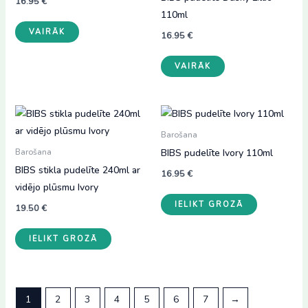
16.95
€
110ml
VAIRĀK
16.95
€
VAIRĀK
Barošana
BIBS pudelīte Ivory 110ml
Barošana
BIBS stikla pudelīte 240ml ar
16.95
€
vidējo plūsmu Ivory
IELIKT GROZĀ
19.50
€
IELIKT GROZĀ
1
2
3
4
5
6
7
→