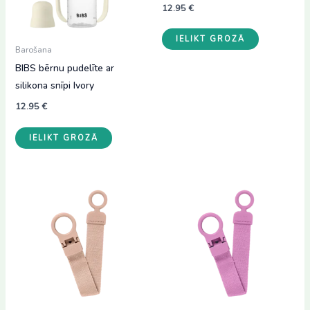
12.95
€
IELIKT GROZĀ
Barošana
BIBS bērnu pudelīte ar
silikona snīpi Ivory
12.95
€
IELIKT GROZĀ