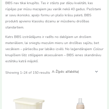
BIBS nav tikai knupītis. Tas ir stāsts par dāņu kvalitāti, kas
rūpējas par mūsu mazajiem jau vairāk nekā 40 gadus. Pazīstami
ar savu ikonisko, apaļo formu un plašo krāsu paleti, BIBS
produkti apvieno klasisku dizainu ar mūsdienu drošības
standartiem.
Katrs BIBS izstrādājums ir radīts no dabīgiem un drošiem
materiāliem, lai sniegtu mazulim mieru un drošības sajūtu, bet
vecākiem – pārliecību par labāko izvēli. No leģendārajiem
Colour
knupīšiem līdz stilīgajiem aksesuāriem – BIBS ienes skandināvu
estētiku katrā mājoklī.
Showing 1–24 of 150 results