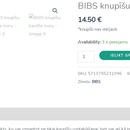
BIBS knupīšu 
14.50
€
*knupīši nav iekļauti
Availability:
3 ir pieejams
BIBS
IELIKT 
knupīšu
kastīte
SKU:
5713795231096
K
Ivory
Zīmols:
BIBS
daudzums
kts, ko var izmantot ne tikai knupīšu uzglabāšanai, bet var arī kā