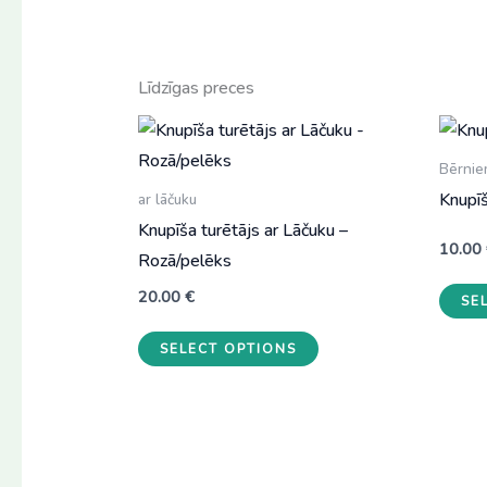
Līdzīgas preces
Bērni
Knupīš
ar lāčuku
Knupīša turētājs ar Lāčuku –
10.00
Rozā/pelēks
20.00
€
SE
SELECT OPTIONS