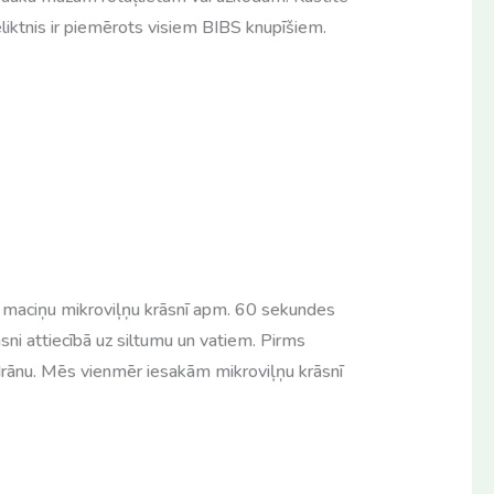
 Ieliktnis ir piemērots visiem BIBS knupīšiem.
t maciņu mikroviļņu krāsnī apm. 60 sekundes
ni attiecībā uz siltumu un vatiem. Pirms
 drānu. Mēs vienmēr iesakām mikroviļņu krāsnī