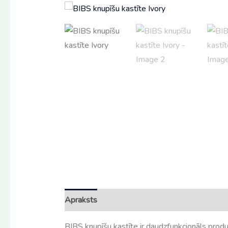
Apraksts
Atsauksmes (0)
BIBS knupīšu kastīte ir daudzfunkcionāls produ