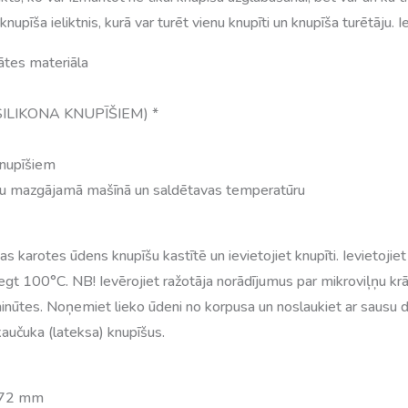
knupīša ieliktnis, kurā var turēt vienu knupīti un knupīša turētāju.
ātes materiāla
AI SILIKONA KNUPĪŠIEM) *
knupīšiem
trauku mazgājamā mašīnā un saldētavas temperatūru
arotes ūdens knupīšu kastītē un ievietojiet knupīti. Ievietojie
t 100°C. NB! Ievērojiet ražotāja norādījumus par mikroviļņu krās
 minūtes. Noņemiet lieko ūdeni no korpusa un noslaukiet ar sausu
 kaučuka (lateksa) knupīšus.
 72 mm