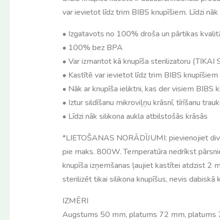
var ievietot līdz trim BIBS knupīšiem. Līdzi nāk 
• Izgatavots no 100% droša un pārtikas kvalit
• 100% bez BPA
• Var izmantot kā knupīša sterilizatoru (TIK
• Kastītē var ievietot līdz trim BIBS knupīšiem
• Nāk ar knupīša ieliktni, kas der visiem BIBS 
• Iztur sildīšanu mikroviļņu krāsnī, tīrīšanu 
• Līdzi nāk silikona aukla atbilstošās krāsās
*LIETOŠANAS NORĀDĪJUMI: pievienojiet divas k
pie maks. 800W. Temperatūra nedrīkst pārsnieg
knupīša izņemšanas ļaujiet kastītei atdzist 2
sterilizēt tikai silikona knupīšus, nevis dabiskā
IZMĒRI
Augstums 50 mm, platums 72 mm, platums