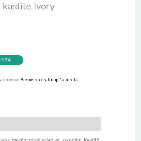
kastīte Ivory
GROZĀ
ategorija:
Bērniem
,
cits
,
Knupīšu turētāji
 trauku mazām rotaļlietām vai uzkodām. Kastītē