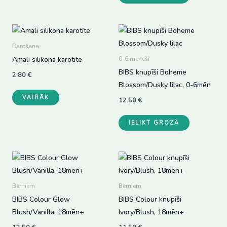
variants.
The
options
Barošana
may
Amali silikona karotīte
0-6 mēneši
be
BIBS knupīši Boheme
chosen
2.80
€
Blossom/Dusky lilac, 0-6mēn
on
This
VAIRĀK
the
12.50
€
product
product
has
IELIKT GROZĀ
page
multiple
variants.
The
options
may
Bērniem
Bērniem
be
BIBS Colour Glow
BIBS Colour knupīši
chosen
Blush/Vanilla, 18mēn+
Ivory/Blush, 18mēn+
on