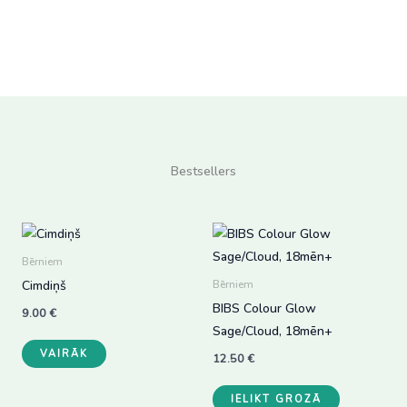
Bestsellers
Bērniem
Cimdiņš
Bērniem
BIBS Colour Glow
9.00
€
Sage/Cloud, 18mēn+
This
VAIRĀK
12.50
€
product
has
IELIKT GROZĀ
multiple