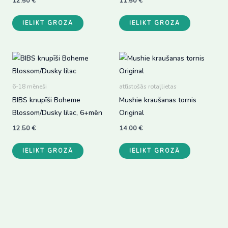
the
12.50
€
11.50
€
product
IELIKT GROZĀ
IELIKT GROZĀ
page
6-18 mēneši
attīstošās rotaļlietas
BIBS knupīši Boheme
Mushie kraušanas tornis
Blossom/Dusky lilac, 6+mēn
Original
12.50
€
14.00
€
IELIKT GROZĀ
IELIKT GROZĀ