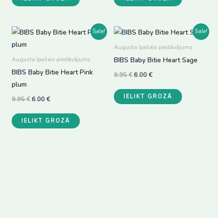
the
product
product
page
page
Sale!
Sale!
Augusta īpašais piedāvājums
BIBS Baby Bitie Heart Sage
Augusta īpašais piedāvājums
BIBS Baby Bitie Heart Pink
Original
Current
9.95
€
6.00
€
price
price
plum
was:
is:
IELIKT GROZĀ
9.95 €.
6.00 €.
Original
Current
9.95
€
6.00
€
price
price
was:
is:
IELIKT GROZĀ
9.95 €.
6.00 €.