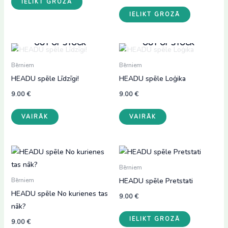
IELIKT GROZĀ
IELIKT GROZĀ
OUT OF STOCK
OUT OF STOCK
Bērniem
Bērniem
HEADU spēle Līdzīgi!
HEADU spēle Loģika
9.00
€
9.00
€
VAIRĀK
VAIRĀK
Bērniem
HEADU spēle Pretstati
Bērniem
HEADU spēle No kurienes tas
9.00
€
nāk?
IELIKT GROZĀ
9.00
€