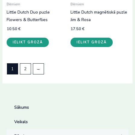
Bērniem
Bērniem
Little Dutch Duo puzle
Little Dutch magnētiskā puzle
Flowers & Butterflies
Jim & Rosa
10.50
€
17.50
€
IELIKT GROZĀ
IELIKT GROZĀ
1
2
→
Sākums
Veikals