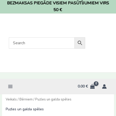
BEZMAKSAS PIEGĀDE VISIEM PASŪTĪJUMIEM VIRS
Skip
to
50 €
content
0.00
€
Veikals
/
Bērniem
/ Puzles un galda spēles
Puzles un galda spēles