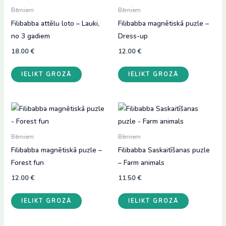
Bērniem
Bērniem
Filibabba attēlu loto – Lauki,
Filibabba magnētiskā puzle –
no 3 gadiem
Dress-up
18.00
€
12.00
€
IELIKT GROZĀ
IELIKT GROZĀ
Bērniem
Bērniem
Filibabba magnētiskā puzle –
Filibabba Saskaitīšanas puzle
Forest fun
– Farm animals
12.00
€
11.50
€
IELIKT GROZĀ
IELIKT GROZĀ