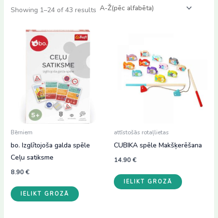
Showing 1–24 of 43 results
Bērniem
attīstošās rotaļlietas
bo. Izglītojoša galda spēle
CUBIKA spēle Makšķerēšana
Ceļu satiksme
14.90
€
8.90
€
IELIKT GROZĀ
IELIKT GROZĀ