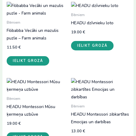
Bērniem
HEADU dzīvnieku loto
Bērniem
Filibabba Vecāki un mazulis
19.00
€
puzle – Farm animals
IELIKT GROZĀ
11.50
€
IELIKT GROZĀ
Bērniem
HEADU Montessori Mūsu
Bērniem
ķermeņa uzbūve
HEADU Montessori zibkartītes
Emocijas un darbības
19.00
€
13.00
€