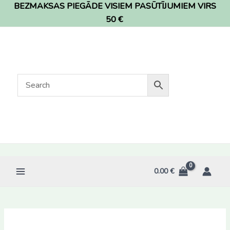
BEZMAKSAS PIEGĀDE VISIEM PASŪTĪJUMIEM VIRS
Skip
to
50 €
content
0.00
€