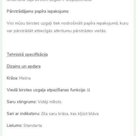
Pārstrādājams papīra iepakojums
Visi mūsu birstes uzgaļi tiek nodrošināti papīra iepakojumā, kuru
var pārstrādāt attiecīgās atkritumu pārstrādes vietās.
Tehniskā specifikācija
Dizains un apdare
Krāsa:
Melna
Viedā birstes uzgaļa atpazīšanas funkcija:
Jā
Saru stingrums:
Vidēji mīksts
Sari ar indikatoru:
Zila saru krāsa, kas kļūst blāva
Lielums:
Standarta