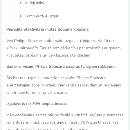
Vidēji mīksts
Komplektā 4 uzgaļi
Pierādīta efektivitāte mutes dobuma kopšanā
Visi Philips Sonicare zobu suku uzgaļi ir rūpīgi izstrādāti un
klīniski pārbaudīti. Tas sniedz pārliecību par atbilstību augstiem
kvalitātes, drošuma un veiktspējas standartiem.
Sader ar visiem Philips Sonicare uzspraužamajiem rokturiem
Šis birstes uzgalis ir saderīgs ar visām Philips Sonicare
elektriskajām zobu birstēm. Vienkārši uzspraudiet un noņemiet,
lai ātri veiktu nomaiņu vai tīrīšanu.
Izgatavots no 70% bioplastmasas
Mēs cenšamies samazināt no fosilā kurināmā iegūtas plastmasas
izmantošanu mūsu izstrādājumos. Tāpēc 70% plastmasas, kas
izmantota šajā birstes uzgalī, ir bioplastmasa.