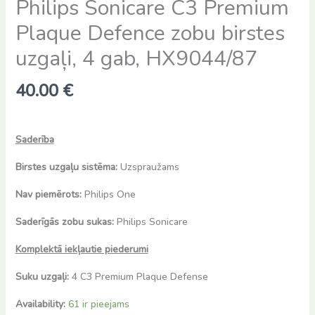
Philips Sonicare C3 Premium
Plaque Defence zobu birstes
uzgaļi, 4 gab, HX9044/87
40.00
€
Saderība
Birstes uzgaļu sistēma:
Uzspraužams
Nav piemērots:
Philips One
Saderīgās zobu sukas:
Philips Sonicare
Komplektā iekļautie piederumi
Suku uzgaļi:
4 C3 Premium Plaque Defense
Availability:
61 ir pieejams