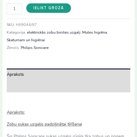
Philips
IELIKT GROZĀ
Sonicare
C3
SKU:
HX9044/87
Premium
Kategorija:
elektriskās zobu birstes uzgaļi
,
Mutes higiēna
,
Plaque
Skatumam un higiēnai
Defence
Zīmols:
Philips Sonicare
zobu
birstes
uzgaļi,
Apraksts
4
gab,
Atsauksmes (0)
HX9044/87
daudzums
Apraksts:
Zobu sukas uzgalis padziļinātai tīrīšanai
Šis Philips Sonicare sukas uzgalis rūpīgi tīra zobus un noņem