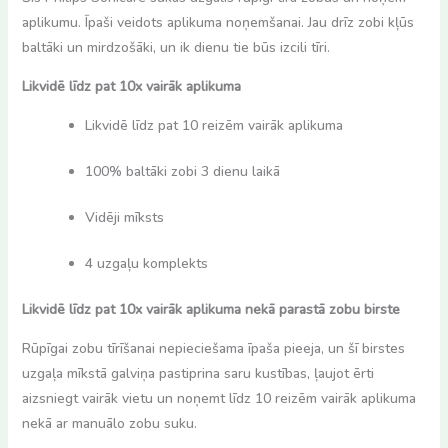
aplikumu. Īpaši veidots aplikuma noņemšanai. Jau drīz zobi kļūs
baltāki un mirdzošāki, un ik dienu tie būs izcili tīri.
Likvidē līdz pat 10x vairāk aplikuma
Likvidē līdz pat 10 reizēm vairāk aplikuma
100% baltāki zobi 3 dienu laikā
Vidēji mīksts
4 uzgaļu komplekts
Likvidē līdz pat 10x vairāk aplikuma nekā parastā zobu birste
Rūpīgai zobu tīrīšanai nepieciešama īpaša pieeja, un šī birstes
uzgaļa mīkstā galviņa pastiprina saru kustības, ļaujot ērti
aizsniegt vairāk vietu un noņemt līdz 10 reizēm vairāk aplikuma
nekā ar manuālo zobu suku.