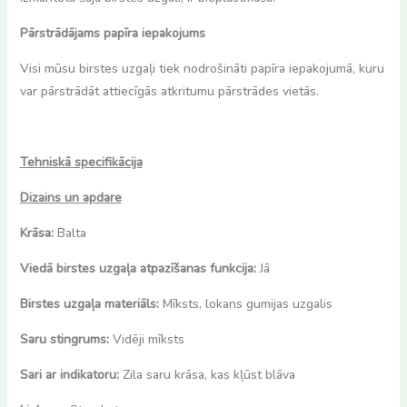
Pārstrādājams papīra iepakojums
Visi mūsu birstes uzgaļi tiek nodrošināti papīra iepakojumā, kuru
var pārstrādāt attiecīgās atkritumu pārstrādes vietās.
Tehniskā specifikācija
Dizains un apdare
Krāsa:
Balta
Viedā birstes uzgaļa atpazīšanas funkcija:
Jā
Birstes uzgaļa materiāls:
Mīksts, lokans gumijas uzgalis
Saru stingrums:
Vidēji mīksts
Sari ar indikatoru:
Zila saru krāsa, kas kļūst blāva