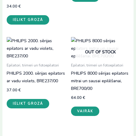
34.00
€
IELIKT GROZĀ
OUT OF STOCK
Epilatori, trimeri un fotoepilatori
Epilatori, trimeri un fotoepilatori
PHILIPS 2000. sērijas epilators
PHILIPS 8000 sērijas epilators
ar vadu violets, BRE237/00
mitrai un sausai epilēšanai,
BRE700/00
37.00
€
64.00
€
IELIKT GROZĀ
VAIRĀK