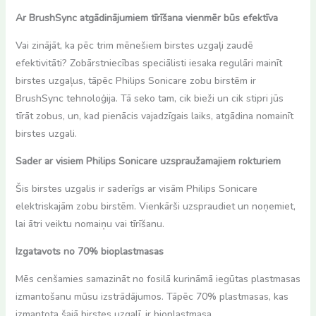
Ar BrushSync atgādinājumiem tīrīšana vienmēr būs efektīva
Vai zinājāt, ka pēc trim mēnešiem birstes uzgaļi zaudē
efektivitāti? Zobārstniecības speciālisti iesaka regulāri mainīt
birstes uzgaļus, tāpēc Philips Sonicare zobu birstēm ir
BrushSync tehnoloģija. Tā seko tam, cik bieži un cik stipri jūs
tīrāt zobus, un, kad pienācis vajadzīgais laiks, atgādina nomainīt
birstes uzgali.
Sader ar visiem Philips Sonicare uzspraužamajiem rokturiem
Šis birstes uzgalis ir saderīgs ar visām Philips Sonicare
elektriskajām zobu birstēm. Vienkārši uzspraudiet un noņemiet,
lai ātri veiktu nomaiņu vai tīrīšanu.
Izgatavots no 70% bioplastmasas
Mēs cenšamies samazināt no fosilā kurināmā iegūtas plastmasas
izmantošanu mūsu izstrādājumos. Tāpēc 70% plastmasas, kas
izmantota šajā birstes uzgalī, ir bioplastmasa.