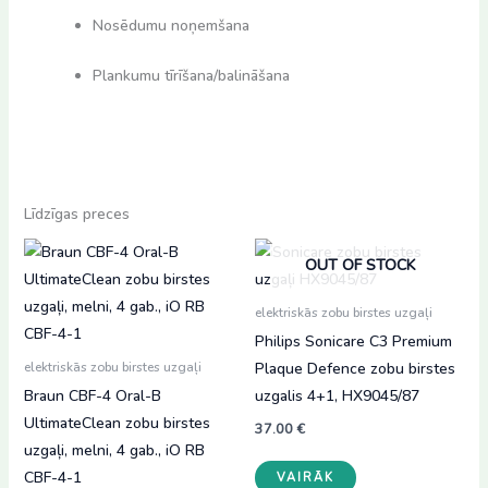
Nosēdumu noņemšana
Plankumu tīrīšana/balināšana
Līdzīgas preces
OUT OF STOCK
elektriskās zobu birstes uzgaļi
Philips Sonicare C3 Premium
Plaque Defence zobu birstes
elektriskās zobu birstes uzgaļi
Braun CBF-4 Oral-B
uzgalis 4+1, HX9045/87
UltimateClean zobu birstes
37.00
€
uzgaļi, melni, 4 gab., iO RB
CBF-4-1
VAIRĀK