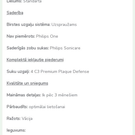
Lielums:
Standarta
Saderība
Birstes uzgaļu sistēma:
Uzspraužams
Nav piemērots:
Philips One
Saderīgās zobu sukas:
Philips Sonicare
Komplektā iekļautie piederumi
Suku uzgaļi:
4 C3 Premium Plaque Defense
Kvalitāte un sniegums
Maināmas detaļas:
Ik pēc 3 mēnešiem
Pārbaudīts:
optimālai lietošanai
Ražots:
Vācija
Ieguvums: