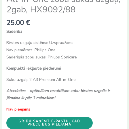
2gab, HX9092/88
25.00
€
Saderība
Birstes uzgaļu sistēma: Uzspraužams
Nav piemērots: Philips One
Saderīgās zobu sukas: Philips Sonicare
Komplektā iekļautie piederumi
Suku uzgaļi: 2 A3 Premium All-in-One
Atcerieties – optimālam rezultātam zobu birstes uzgalis ir
jāmaina ik pēc 3 mēnešiem!
Nav pieejams
GRIBU SAŅEMT E-PASTU, KAD
PRECE BŪS PIEEJAMA