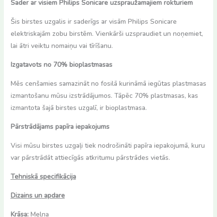
Sader ar visiem Philips Sonicare uzspraužamajiem rokturiem
Šis birstes uzgalis ir saderīgs ar visām Philips Sonicare
elektriskajām zobu birstēm. Vienkārši uzspraudiet un noņemiet,
lai ātri veiktu nomaiņu vai tīrīšanu.
Izgatavots no 70% bioplastmasas
Mēs cenšamies samazināt no fosilā kurināmā iegūtas plastmasas
izmantošanu mūsu izstrādājumos. Tāpēc 70% plastmasas, kas
izmantota šajā birstes uzgalī, ir bioplastmasa.
Pārstrādājams papīra iepakojums
Visi mūsu birstes uzgaļi tiek nodrošināti papīra iepakojumā, kuru
var pārstrādāt attiecīgās atkritumu pārstrādes vietās.
Tehniskā specifikācija
Dizains un apdare
Krāsa:
Melna