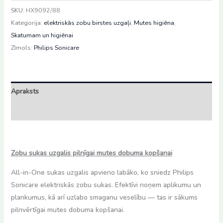
SKU:
HX9092/88
Kategorija:
elektriskās zobu birstes uzgaļi
,
Mutes higiēna
,
Skatumam un higiēnai
Zīmols:
Philips Sonicare
Apraksts
Atsauksmes (0)
Zobu sukas uzgalis pilnīgai mutes dobuma kopšanai
All-in-One sukas uzgalis apvieno labāko, ko sniedz Philips
Sonicare elektriskās zobu sukas. Efektīvi noņem aplikumu un
plankumus, kā arī uzlabo smaganu veselību — tas ir sākums
pilnvērtīgai mutes dobuma kopšanai.