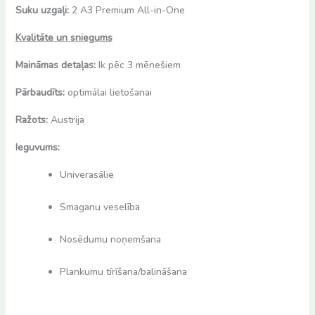
Suku uzgaļi:
2 A3 Premium All-in-One
Kvalitāte un sniegums
Maināmas detaļas:
Ik pēc 3 mēnešiem
Pārbaudīts:
optimālai lietošanai
Ražots:
Austrija
Ieguvums:
Univerasālie
Smaganu veselība
Nosēdumu noņemšana
Plankumu tīrīšana/balināšana