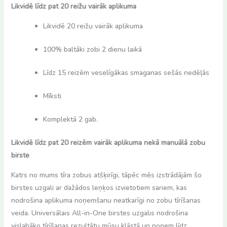
Likvidē līdz pat 20 reižu vairāk aplikuma
Likvidē 20 reižu vairāk aplikuma
100% baltāki zobi 2 dienu laikā
Līdz 15 reizēm veselīgākas smaganas sešās nedēļās
Mīksti
Komplektā 2 gab.
Likvidē līdz pat 20 reizēm vairāk aplikuma nekā manuālā zobu
birste
Katrs no mums tīra zobus atšķirīgi, tāpēc mēs izstrādājām šo
birstes uzgali ar dažādos leņķos izvietotiem sariem, kas
nodrošina aplikuma noņemšanu neatkarīgi no zobu tīrīšanas
veida. Universālais All-in-One birstes uzgalis nodrošina
vislabāko tīrīšanas rezultātu mūsu klāstā un noņem līdz