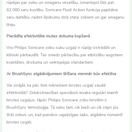
rūpējas par zobu un smaganu veselību, izmantojot līdz pat
62 000 saru kustību. Sonicare Fluid Action funkcija papildina
saru darbību, raidot šķidrumu dziļi starp zobiem un gar smaganu
līniju.
Pierādīta efektivitāte mutes dobuma kopšanā
Visi Philips Sonicare zobu suku uzgaļi ir rūpīgi izstrādāti un
klīniski pārbaudīti. Tas sniedz pārliecību par atbilstību augstiem
kvalitātes, drošuma un veiktspējas standartiem.
Ar BrushSync atgādinājumiem tīrīšana vienmēr būs efektīva
Vai zinājāt, ka pēc trim mēnešiem birstes uzgaļi zaudē
efektivitāti? Zobārstniecības speciālisti iesaka regulāri mainīt
birstes uzgaļus, tāpēc Philips Sonicare zobu birstēm ir
BrushSync tehnoloģija. Tā seko tam, cik bieži un cik stipri jūs
tīrāt zobus, un, kad pienācis vajadzīgais laiks, atgādina nomainīt
birstes uzgali.