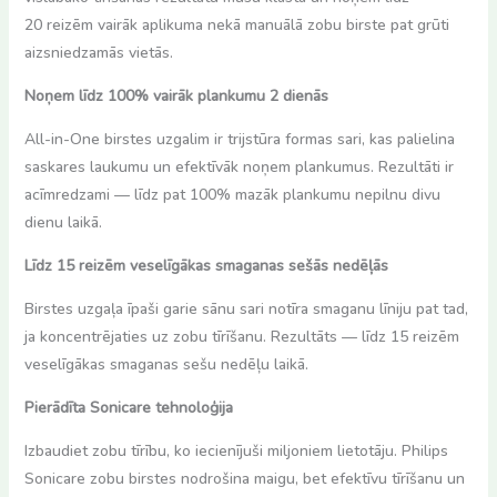
20 reizēm vairāk aplikuma nekā manuālā zobu birste pat grūti
aizsniedzamās vietās.
Noņem līdz 100% vairāk plankumu 2 dienās
All-in-One birstes uzgalim ir trijstūra formas sari, kas palielina
saskares laukumu un efektīvāk noņem plankumus. Rezultāti ir
acīmredzami — līdz pat 100% mazāk plankumu nepilnu divu
dienu laikā.
Līdz 15 reizēm veselīgākas smaganas sešās nedēļās
Birstes uzgaļa īpaši garie sānu sari notīra smaganu līniju pat tad,
ja koncentrējaties uz zobu tīrīšanu. Rezultāts — līdz 15 reizēm
veselīgākas smaganas sešu nedēļu laikā.
Pierādīta Sonicare tehnoloģija
Izbaudiet zobu tīrību, ko iecienījuši miljoniem lietotāju. Philips
Sonicare zobu birstes nodrošina maigu, bet efektīvu tīrīšanu un