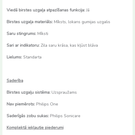
Viedā birstes uzgaļa atpazīšanas funkcija:
Jā
Birstes uzgaļa materiāls:
Mīksts, lokans gumijas uzgalis
Saru stingrums:
Mīksti
Sari ar indikatoru:
Zila saru krāsa, kas kļūst blāva
Lielums:
Standarta
Saderība
Birstes uzgaļu sistēma:
Uzspraužams
Nav piemērots:
Philips One
Saderīgās zobu sukas:
Philips Sonicare
Komplektā iekļautie piederumi