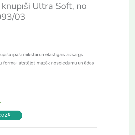
 knupīši Ultra Soft, no
093/03
upīša īpaši mīkstai un elastīgais aizsargs
gu formai, atstājot mazāk nospiedumu un ādas
s
GROZĀ