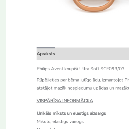
Apraksts
Atsauksmes (0)
Philips Avent knupīši Ultra Soft SCF093/03
Rūpējieties par bērna jutīgo ādu, izmantojot Phi
atstājot mazāk nospiedumu uz ādas un mazāku
VISPĀRĪGA INFORMĀCIJA
Unikāls mīksts un elastīgs aizsargs
Mīksts, elastīgs vairogs