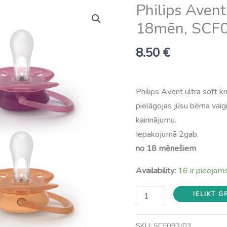
Philips Avent
18mēn, SCF
8.50
€
Philips Avent ultra soft kn
pielāgojas jūsu bērna vai
kairinājumu.
Iepakojumā 2gab.
no 18 mēnešiem
Availability:
16 ir pieejam
Philips
IELIKT 
Avent
knupīši
SKU:
SCF093/03