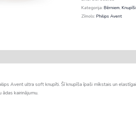
Ultra
Kategorija:
Bērniem
,
Knupīši
Soft,
Zīmols:
Philips Avent
no
18mēn,
SCF093/03
daudzums
lips Avent ultra soft knupīti. Šī knupīša īpaši mīkstais un elastīga
 ādas kairinājumu.