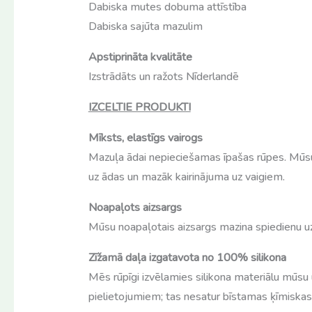
Dabiska mutes dobuma attīstība
Dabiska sajūta mazulim
Apstiprināta kvalitāte
Izstrādāts un ražots Nīderlandē
IZCELTIE PRODUKTI
Mīksts, elastīgs vairogs
Mazuļa ādai nepieciešamas īpašas rūpes. Mūsu
uz ādas un mazāk kairinājuma uz vaigiem.
Noapaļots aizsargs
Mūsu noapaļotais aizsargs mazina spiedienu uz 
Zīžamā daļa izgatavota no 100% silikona
Mēs rūpīgi izvēlamies silikona materiālu mūsu u
pielietojumiem; tas nesatur bīstamas ķīmiskas