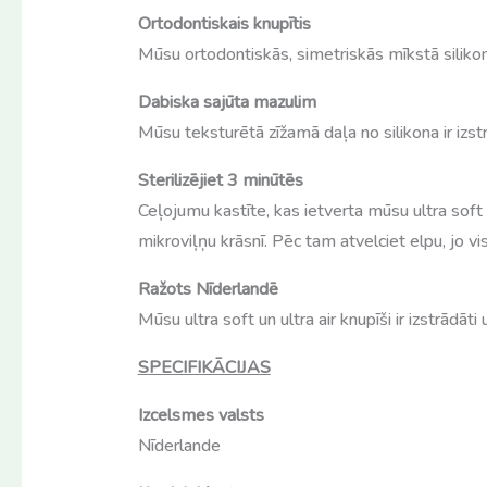
Ortodontiskais knupītis
Mūsu ortodontiskās, simetriskās mīkstā silikon
Dabiska sajūta mazulim
Mūsu teksturētā zīžamā daļa no silikona ir izstrā
Sterilizējiet 3 minūtēs
Ceļojumu kastīte, kas ietverta mūsu ultra soft u
mikroviļņu krāsnī. Pēc tam atvelciet elpu, jo vis
Ražots Nīderlandē
Mūsu ultra soft un ultra air knupīši ir izstrādāti
SPECIFIKĀCIJAS
Izcelsmes valsts
Nīderlande