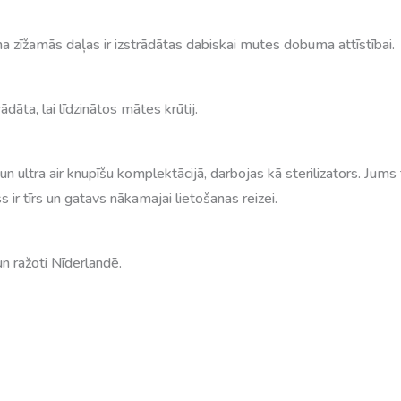
a zīžamās daļas ir izstrādātas dabiskai mutes dobuma attīstībai.
dāta, lai līdzinātos mātes krūtij.
n ultra air knupīšu komplektācijā, darbojas kā sterilizators. Jums 
s ir tīrs un gatavs nākamajai lietošanas reizei.
 un ražoti Nīderlandē.