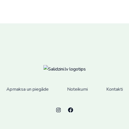
variants.
The
options
may
be
chosen
on
the
product
page
Apmaksa un piegāde
Noteikumi
Kontakti