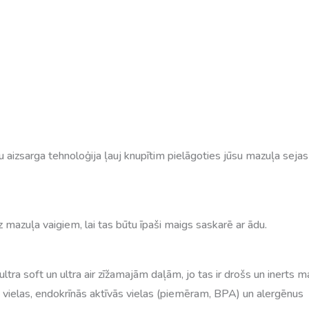
 aizsarga tehnoloģija ļauj knupītim pielāgoties jūsu mazuļa sej
mazuļa vaigiem, lai tas būtu īpaši maigs saskarē ar ādu.
ltra soft un ultra air zīžamajām daļām, jo tas ir drošs un inerts m
 vielas, endokrīnās aktīvās vielas (piemēram, BPA) un alergēnus