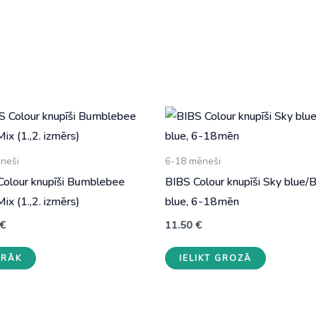
neši
6-18 mēneši
Colour knupīši Bumblebee
BIBS Colour knupīši Sky blue/
Mix (1.,2. izmērs)
blue, 6-18mēn
€
11.50
€
This
IRĀK
IELIKT GROZĀ
product
has
multiple