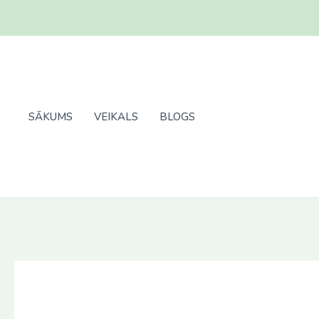
Skip
to
content
SĀKUMS
VEIKALS
BLOGS