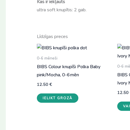
Kas ir iekļauts
ultra soft knupītis: 2 gab.
Līdzīgas preces
0-6 mēneši
BIBS Colour knupīši Polka Baby
0-6 mē
pink/Mocha, 0-6mēn
BIBS 
Ivory 
12.50
€
12.50
IELIKT GROZĀ
VA