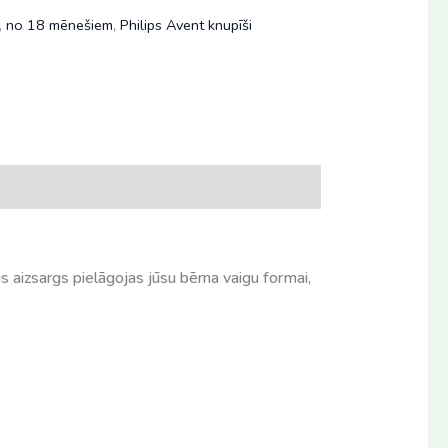
,
no 18 mēnešiem
,
Philips Avent knupīši
is aizsargs pielāgojas jūsu bērna vaigu formai,