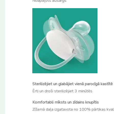
Noapaļots aizsargs
Sterilizējiet un glabājiet vienā parocīgā kastītē
Ērti un droši sterilizējiet 3 minūtēs
Komfortabli mīksts un zīdains knupītis
Zīžamā daļa izgatavota no 100% pārtikas kvali