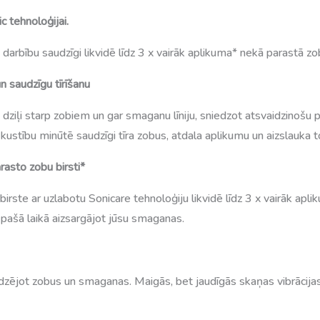
c tehnoloģijai.
arbību saudzīgi likvidē līdz 3 x vairāk aplikuma* nekā parastā zob
n saudzīgu tīrīšanu
dziļi starp zobiem un gar smaganu līniju, sniedzot atsvaidzinošu 
ustību minūtē saudzīgi tīra zobus, atdala aplikumu un aizslauka to 
arasto zobu birsti*
 birste ar uzlabotu Sonicare tehnoloģiju likvidē līdz 3 x vairāk aplik
 pašā laikā aizsargājot jūsu smaganas.
dzējot zobus un smaganas. Maigās, bet jaudīgās skaņas vibrācijas no