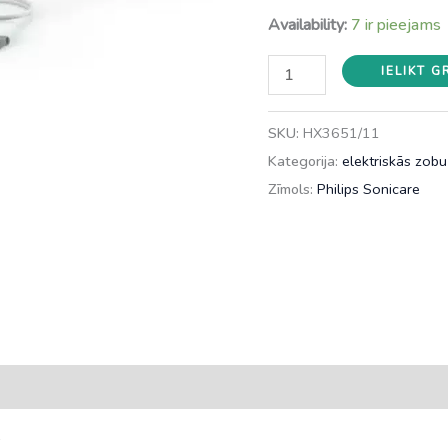
Availability:
7 ir pieejams
PHILIPS
IELIKT 
2100
Sonicare
SKU:
HX3651/11
elektriskā
Kategorija:
elektriskās zobu
zobu
Zīmols:
Philips Sonicare
birste,
gaiši
rozā,
HX3651/11
daudzums
e