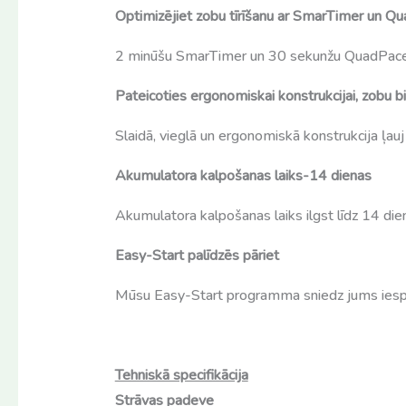
Optimizējiet zobu tīrīšanu ar SmarTimer un Q
2 minūšu SmarTimer un 30 sekunžu QuadPacer pal
Pateicoties ergonomiskai konstrukcijai, zobu bi
Slaidā, vieglā un ergonomiskā konstrukcija ļauj zo
Akumulatora kalpošanas laiks-14 dienas
Akumulatora kalpošanas laiks ilgst līdz 14 die
Easy-Start palīdzēs pāriet
Mūsu Easy-Start programma sniedz jums iespēju 
Tehniskā specifikācija
Strāvas padeve