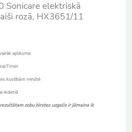
 Sonicare elektriskā
gaiši rozā, HX3651/11
 vairāk aplikuma
marTimer
tes kustībām minūtē
ai ikdienā
rezultātam zobu birstes uzgalis ir jāmaina ik