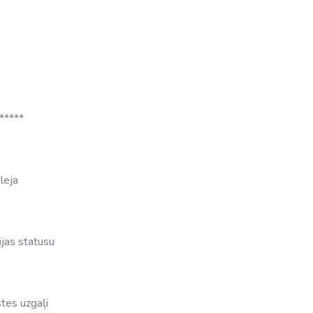
*****
leja
jas statusu
stes uzgaļi