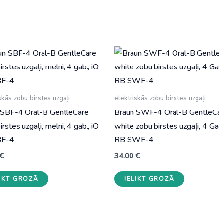
skās zobu birstes uzgaļi
elektriskās zobu birstes uzgaļi
 SBF-4 Oral-B GentleCare
Braun SWF-4 Oral-B GentleC
irstes uzgaļi, melni, 4 gab., iO
white zobu birstes uzgaļi, 4 Ga
BF-4
RB SWF-4
€
34.00
€
LIKT GROZĀ
IELIKT GROZĀ