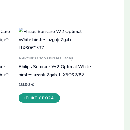
elektriskās zobu birstes uzgaļi
are
Philips Sonicare W2 Optimal White
b, iO
birstes uzgaļi 2gab, HX6062/87
18.00
€
IELIKT GROZĀ