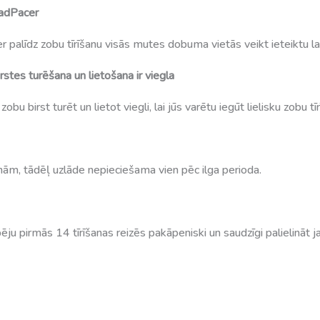
uadPacer
īdz zobu tīrīšanu visās mutes dobuma vietās veikt ieteiktu laika 
rstes turēšana un lietošana ir viegla
bu birst turēt un lietot viegli, lai jūs varētu iegūt lielisku zobu tī
nām, tādēļ uzlāde nepieciešama vien pēc ilga perioda.
pirmās 14 tīrīšanas reizēs pakāpeniski un saudzīgi palielināt jau