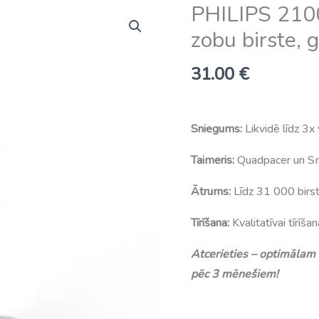
PHILIPS 2100
zobu birste, 
31.00
€
Sniegums:
Likvidē līdz 3x
Taimeris:
Quadpacer un S
Ātrums:
Līdz 31 000 birs
Tīrīšana:
Kvalitatīvai tīrīšan
Atcerieties – optimālam 
pēc 3 mēnešiem!