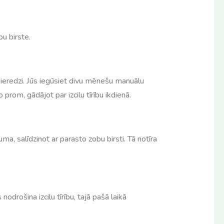
u birste.
pieredzi. Jūs iegūsiet divu mēnešu manuālu
prom, gādājot par izcilu tīrību ikdienā.
uma, salīdzinot ar parasto zobu birsti. Tā notīra
drošina izcilu tīrību, tajā pašā laikā