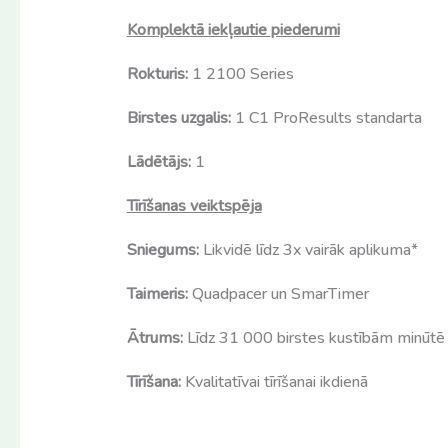
Komplektā iekļautie piederumi
Rokturis:
1 2100 Series
Birstes uzgalis:
1 C1 ProResults standarta
Lādētājs:
1
Tīrīšanas veiktspēja
Sniegums:
Likvidē līdz 3x vairāk aplikuma*
Taimeris:
Quadpacer un SmarTimer
Ātrums:
Līdz 31 000 birstes kustībām minūtē
Tīrīšana:
Kvalitatīvai tīrīšanai ikdienā