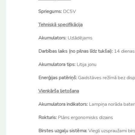
Spriegums:
DC5V
Tehniskā specifikācija
Akumulators:
Uzlādējams
Darbības laiks (no pilnas līdz tukšai):
14 dienas
Akumulatora tips:
Litija jonu
Enerģijas patēriņš:
Gaidstāves režīmā bez disp
Vienkārša lietošana
Akumulatora indikators:
Lampiņa norāda bateri
Rokturis:
Plāns ergonomisks dizains
Birstes uzgaļu sistēma:
Viegli uzspraužami bir