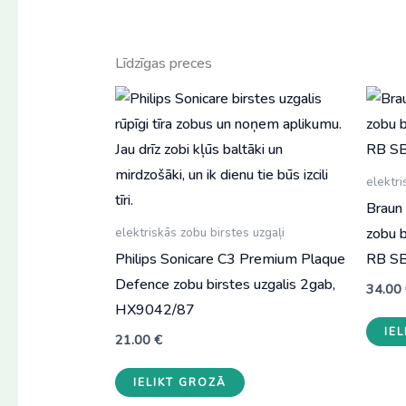
Līdzīgas preces
elektri
Braun
zobu b
elektriskās zobu birstes uzgaļi
Philips Sonicare C3 Premium Plaque
RB S
Defence zobu birstes uzgalis 2gab,
34.00
HX9042/87
IE
21.00
€
IELIKT GROZĀ