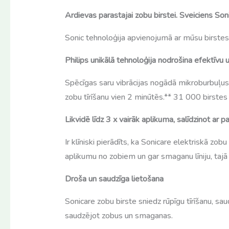
Ardievas parastajai zobu birstei. Sveiciens Soni
Sonic tehnoloģija apvienojumā ar mūsu birstes d
Philips unikālā tehnoloģija nodrošina efektīvu u
Spēcīgas saru vibrācijas nogādā mikroburbuļus 
zobu tīrīšanu vien 2 minūtēs.** 31 000 birstes k
Likvidē līdz 3 x vairāk aplikuma, salīdzinot ar p
Ir klīniski pierādīts, ka Sonicare elektriskā zobu
aplikumu no zobiem un gar smaganu līniju, tajā
Droša un saudzīga lietošana
Sonicare zobu birste sniedz rūpīgu tīrīšanu, sau
saudzējot zobus un smaganas.