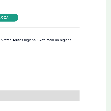
GROZĀ
 birstes
,
Mutes higiēna
,
Skatumam un higiēnai