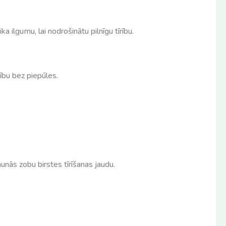
ilgumu, lai nodrošinātu pilnīgu tīrību.
rību bez piepūles.
nās zobu birstes tīrīšanas jaudu.