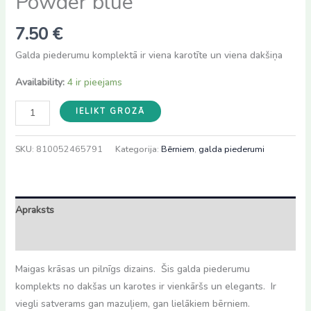
Powder blue
7.50
€
Galda piederumu komplektā ir viena karotīte un viena dakšiņa
Availability:
4 ir pieejams
Mushie
IELIKT GROZĀ
karote
+
SKU:
810052465791
Kategorija:
Bērniem
,
galda piederumi
dakša
Powder
blue
Apraksts
daudzums
Atsauksmes (0)
Maigas krāsas un pilnīgs dizains. Šis galda piederumu
komplekts no dakšas un karotes ir vienkāršs un elegants. Ir
viegli satverams gan mazuļiem, gan lielākiem bērniem.