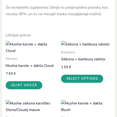
Šis komplekts izgatavotas Dānijā no polipropilēna plastika, kas
nesatur BPA, un to var mazgāt trauku mazgājamajā mašīnā.
Līdzīgas preces
Barošana
Silikona + bambusa salmiņi
Bērniem
Mushie karote + dakša Cloud
1.50
€
7.50
€
SELECT OPTIONS
IELIKT GROZĀ