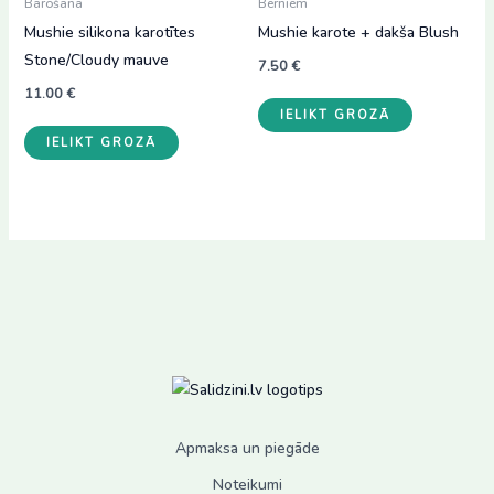
Barošana
Bērniem
Mushie silikona karotītes
Mushie karote + dakša Blush
Stone/Cloudy mauve
7.50
€
11.00
€
IELIKT GROZĀ
IELIKT GROZĀ
Apmaksa un piegāde
Noteikumi