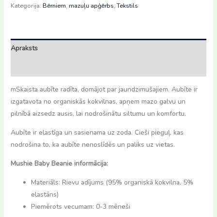
Roman
Kategorija:
Bērniem
,
mazuļu apģērbs
,
Tekstils
green
daudzums
Apraksts
Atsauksmes (0)
mSkaista aubīte radīta, domājot par jaundzimušajiem. Aubīte ir
izgatavota no organiskās kokvilnas, apņem mazo galvu un
pilnībā aizsedz ausis, lai nodrošinātu siltumu un komfortu.
Aubīte ir elastīga un sasienama uz zoda. Cieši pieguļ, kas
nodrošina to, ka aubīte nenoslīdēs un paliks uz vietas.
Mushie Baby Beanie informācija:
Materiāls: Rievu adījums (95% organiskā kokvilna, 5%
elastāns)
Piemērots vecumam: 0-3 mēneši