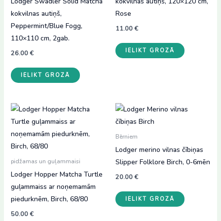
Lodger Swadler Solid Matcha
kokvilnas autiņš, 120×120 cm,
kokvilnas autiņš,
Rose
Peppermint/Blue Fogg,
11.00
€
110×110 cm, 2gab.
IELIKT GROZĀ
26.00
€
IELIKT GROZĀ
Bērniem
Lodger merino vilnas čībiņas
Slipper Folklore Birch, 0-6mēn
pidžamas un guļammaisi
Lodger Hopper Matcha Turtle
20.00
€
guļammaiss ar noņemamām
piedurknēm, Birch, 68/80
IELIKT GROZĀ
50.00
€