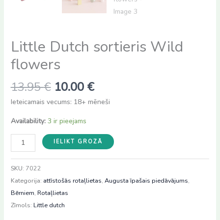
Little Dutch sortieris Wild
flowers
Original
Current
13.95
€
10.00
€
price
price
Ieteicamais vecums: 18+ mēneši
was:
is:
13.95 €.
10.00 €.
Availability:
3 ir pieejams
Little
IELIKT GROZĀ
Dutch
sortieris
SKU:
7022
Wild
Kategorija:
attīstošās rotaļlietas
,
Augusta īpašais piedāvājums
,
flowers
Bērniem
,
Rotaļlietas
daudzums
Zīmols:
Little dutch