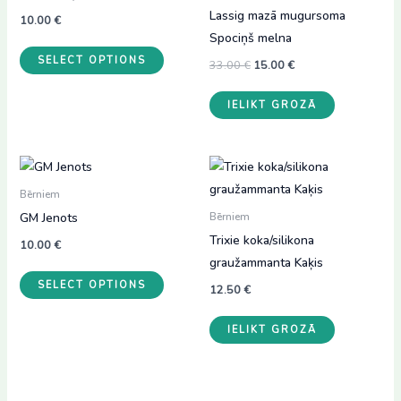
Lassig mazā mugursoma
10.00
€
Spociņš melna
SELECT OPTIONS
Original
Current
33.00
€
15.00
€
price
price
was:
is:
IELIKT GROZĀ
33.00 €.
15.00 €.
Bērniem
GM Jenots
Bērniem
Trixie koka/silikona
10.00
€
graužammanta Kaķis
SELECT OPTIONS
12.50
€
IELIKT GROZĀ