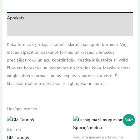
Apraksts
Atsauksmes (0)
Koka formas šķirotājs ir radoša šķirošanas spēle bērniem. Viņi
mācās atpazīt un saskaņot formas un krāsas, vienlaikus
precizējot roku un acu koordināciju. Kastīte ir ilustrēta ar Wild
Flowers kolekciju un izgatavota no izturīga koka. Mazās rociņas
viegli satvers formas, lai tās iespiestu pareizajā atverē. Šī
klasiskā rotaļlieta vienlaikus ir izglītojoša un jautra!
Līdzīgas preces
Sale!
Bērniem
GM Tauriņš
Augusta īpašais piedāvājums