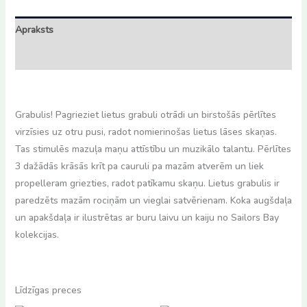
Apraksts
Atsauksmes (0)
Grabulis! Pagrieziet lietus grabuli otrādi un birstošās pērlītes
virzīsies uz otru pusi, radot nomierinošas lietus lāses skaņas.
Tas stimulēs mazuļa maņu attīstību un muzikālo talantu. Pērlītes
3 dažādās krāsās krīt pa cauruli pa mazām atverēm un liek
propelleram griezties, radot patīkamu skaņu. Lietus grabulis ir
paredzēts mazām rociņām un vieglai satvērienam. Koka augšdaļa
un apakšdaļa ir ilustrētas ar buru laivu un kaiju no Sailors Bay
kolekcijas.
Līdzīgas preces