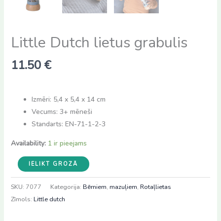
Little Dutch lietus grabulis
11.50
€
Izmēri: 5,4 x 5,4 x 14 cm
Vecums: 3+ mēneši
Standarts: EN-71-1-2-3
Availability:
1 ir pieejams
Little
IELIKT GROZĀ
Dutch
lietus
SKU:
7077
Kategorija:
Bērniem
,
mazuļiem
,
Rotaļlietas
grabulis
Zīmols:
Little dutch
daudzums