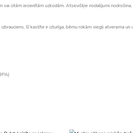
m vai citām iecienītām uzkodām. Atsevišķie nodalījumi nodrošina,
rs izbrauciens, šī kastīte ir izturīga, bērnu rokām viegli atverama u
 BPA)