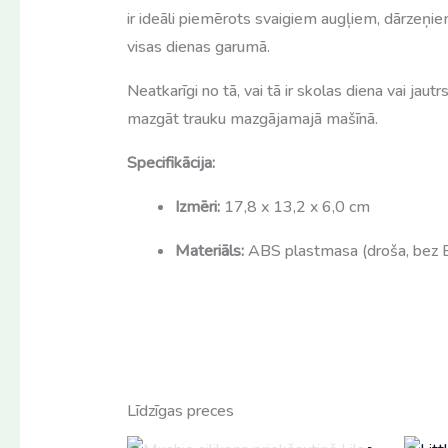
ir ideāli piemērots svaigiem augļiem, dārzeņie
visas dienas garumā.
Neatkarīgi no tā, vai tā ir skolas diena vai jaut
mazgāt trauku mazgājamajā mašīnā.
Specifikācija:
Izmēri:
17,8 x 13,2 x 6,0 cm
Materiāls:
ABS plastmasa (droša, bez
Līdzīgas preces