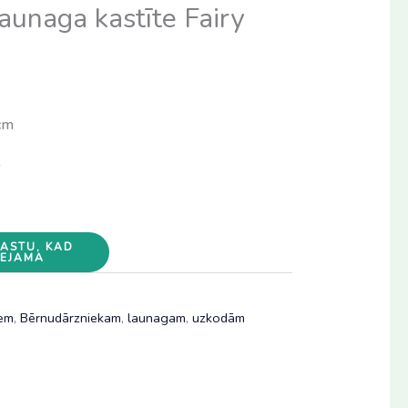
launaga kastīte Fairy
 cm
)
PASTU, KAD
EEJAMA
em
,
Bērnudārzniekam
,
launagam
,
uzkodām