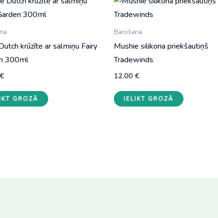
na
Barošana
 Dutch krūzīte ar salmiņu Fairy
Mushie silikona priekšautiņš
n 300ml
Tradewinds
€
12.00
€
LIKT GROZĀ
IELIKT GROZĀ