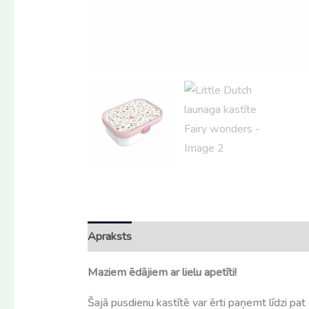
Apraksts
Atsauksmes (0)
Maziem ēdājiem ar lielu apetīti!
Šajā pusdienu kastītē var ērti paņemt līdzi pa