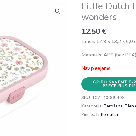
Little Dutch 
wonders
12.50
€
Izmēri: 17,8 x 13,2 x 6,0
Materiāls: ABS (bez BPA
Nav pieejams
GRIBU SAŅEMT E-
PRECE BŪS PI
SKU:
107440065409
Kategorija:
Barošana
,
Bērni
Zīmols:
Little dutch