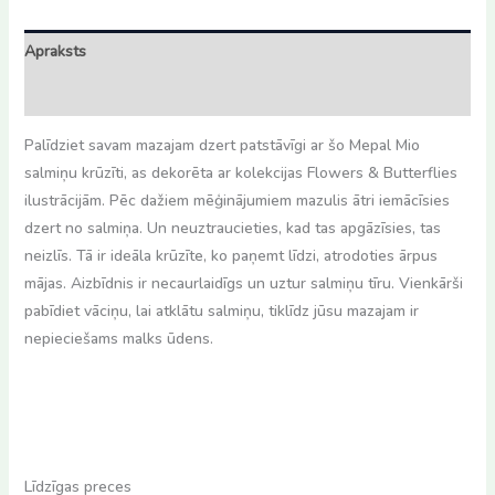
&
Butterflies
Apraksts
300ml
daudzums
Atsauksmes (0)
Palīdziet savam mazajam dzert patstāvīgi ar šo Mepal Mio
salmiņu krūzīti, as dekorēta ar kolekcijas Flowers & Butterflies
ilustrācijām. Pēc dažiem mēģinājumiem mazulis ātri iemācīsies
dzert no salmiņa. Un neuztraucieties, kad tas apgāzīsies, tas
neizlīs. Tā ir ideāla krūzīte, ko paņemt līdzi, atrodoties ārpus
mājas. Aizbīdnis ir necaurlaidīgs un uztur salmiņu tīru. Vienkārši
pabīdiet vāciņu, lai atklātu salmiņu, tiklīdz jūsu mazajam ir
nepieciešams malks ūdens.
Līdzīgas preces