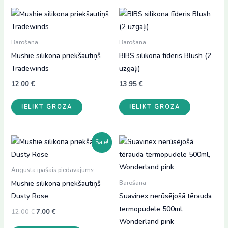
Barošana
Barošana
Mushie silikona priekšautiņš
BIBS silikona fīderis Blush (2
Tradewinds
uzgaļi)
12.00
€
13.95
€
IELIKT GROZĀ
IELIKT GROZĀ
Sale!
Augusta īpašais piedāvājums
Mushie silikona priekšautiņš
Barošana
Dusty Rose
Suavinex nerūsējošā tērauda
termopudele 500ml,
Original
Current
12.00
€
7.00
€
price
price
Wonderland pink
was:
is: