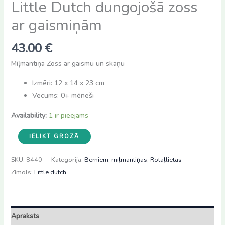
Little Dutch dungojošā zoss
ar gaismiņām
43.00
€
Mīļmantiņa Zoss ar gaismu un skaņu
Izmēri: 12 x 14 x 23 cm
Vecums: 0+ mēneši
Availability:
1 ir pieejams
Little
IELIKT GROZĀ
Dutch
dungojošā
SKU:
8440
Kategorija:
Bērniem
,
mīļmantiņas
,
Rotaļlietas
zoss
Zīmols:
Little dutch
ar
gaismiņām
daudzums
Apraksts