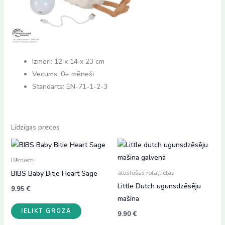
Izmēri: 12 x 14 x 23 cm
Vecums: 0+ mēneši
Standarts: EN-71-1-2-3
Līdzīgas preces
Bērniem
BIBS Baby Bitie Heart Sage
attīstošās rotaļlietas
Little Dutch ugunsdzēsēju
9.95
€
mašīna
IELIKT GROZĀ
9.90
€