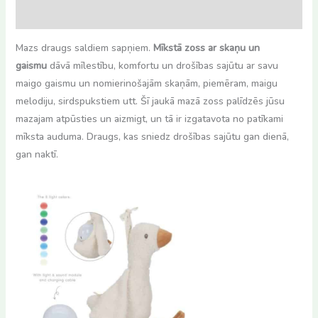
Atsauksmes (0)
Mazs draugs saldiem sapņiem.
Mīkstā zoss ar skaņu un
gaismu
dāvā mīlestību, komfortu un drošības sajūtu ar savu
maigo gaismu un nomierinošajām skaņām, piemēram, maigu
melodiju, sirdspukstiem utt. Šī jaukā mazā zoss palīdzēs jūsu
mazajam atpūsties un aizmigt, un tā ir izgatavota no patīkami
mīksta auduma. Draugs, kas sniedz drošības sajūtu gan dienā,
gan naktī.