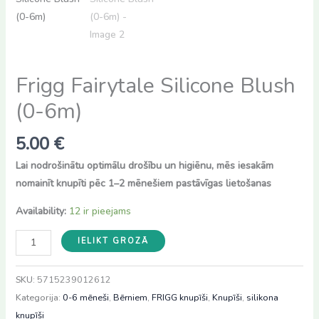
Frigg Fairytale Silicone Blush
(0-6m)
5.00
€
Lai nodrošinātu optimālu drošību un higiēnu, mēs iesakām
nomainīt knupīti pēc 1–2 mēnešiem pastāvīgas lietošanas
Availability:
12 ir pieejams
Frigg
IELIKT GROZĀ
Fairytale
Silicone
SKU:
5715239012612
Blush
Kategorija:
0-6 mēneši
,
Bērniem
,
FRIGG knupīši
,
Knupīši
,
silikona
(0-
knupīši