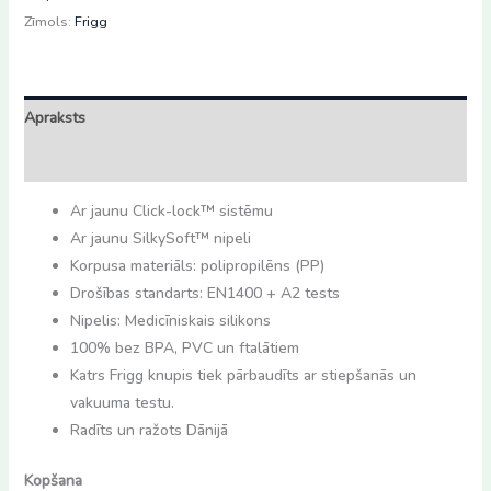
6m)
Zīmols:
Frigg
daudzums
Apraksts
Atsauksmes (0)
Ar jaunu Click-lock™ sistēmu
Ar jaunu SilkySoft™ nipeli
Korpusa materiāls: polipropilēns (PP)
Drošības standarts: EN1400 + A2 tests
Nipelis: Medicīniskais silikons
100% bez BPA, PVC un ftalātiem
Katrs Frigg knupis tiek pārbaudīts ar stiepšanās un
vakuuma testu.
Radīts un ražots Dānijā
Kopšana