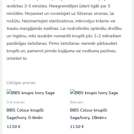
ievilkties 3-5 minūtes. Neiegremdējiet ūdenī ilgāk par 5
minūtēm. Noņemiet un novietojiet uz līdzenas virsmas, lai
nožūtu. Neizmantojiet sterilizatorus, mikroviļņu krāsnis vai
trauku mazgājamās mašīnas. Lai nodrošinātu optimālu drošību
un higiēnu, mēs iesakām nomainītt knupīti pēc 1–2 mēnešiem
pastāvīgas lietošanas. Pirms lietošanas vienmēr pārbaudiet
knupīti un, pamanot pirmās bojājuma vai nodiluma pazīmes,
izmetiet to.
Līdzīgas preces
0-6 mēneši
Bērniem
BIBS Colour knupīši
BIBS Colour knupīši
Sage/Ivory, 0-6mēn
Sage/Ivory, 18mēn+
11.50
€
11.50
€