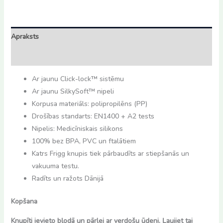
daudzums
Apraksts
Atsauksmes (0)
Ar jaunu Click-lock™ sistēmu
Ar jaunu SilkySoft™ nipeli
Korpusa materiāls: polipropilēns (PP)
Drošības standarts: EN1400 + A2 tests
Nipelis: Medicīniskais silikons
100% bez BPA, PVC un ftalātiem
Katrs Frigg knupis tiek pārbaudīts ar stiepšanās un
vakuuma testu.
Radīts un ražots Dānijā
Kopšana
Knupīti ievieto bļodā un pārlej ar verdošu ūdeni. Ļaujiet tai