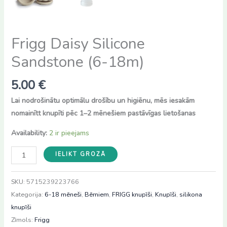
Frigg Daisy Silicone
Sandstone (6-18m)
5.00
€
Lai nodrošinātu optimālu drošību un higiēnu, mēs iesakām
nomainītt knupīti pēc 1–2 mēnešiem pastāvīgas lietošanas
Availability:
2 ir pieejams
Frigg
IELIKT GROZĀ
Daisy
Silicone
SKU:
5715239223766
Sandstone
Kategorija:
6-18 mēneši
,
Bērniem
,
FRIGG knupīši
,
Knupīši
,
silikona
(6-
knupīši
18m)
Zīmols:
Frigg