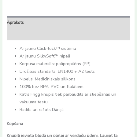
18m)
daudzums
Apraksts
Atsauksmes (0)
Ar jaunu Click-lock™ sistēmu
Ar jaunu SilkySoft™ nipeli
Korpusa materiāls: polipropilēns (PP)
Drošības standarts: EN1400 + A2 tests
Nipelis: Medicīniskais silikons
100% bez BPA, PVC un ftalātiem
Katrs Frigg knupis tiek pārbaudīts ar stiepšanās un
vakuuma testu.
Radīts un ražots Dānijā
Kopšana
Knupīti ievieto bļodā un pārlej ar verdošu ūdeni. Ļaujiet tai