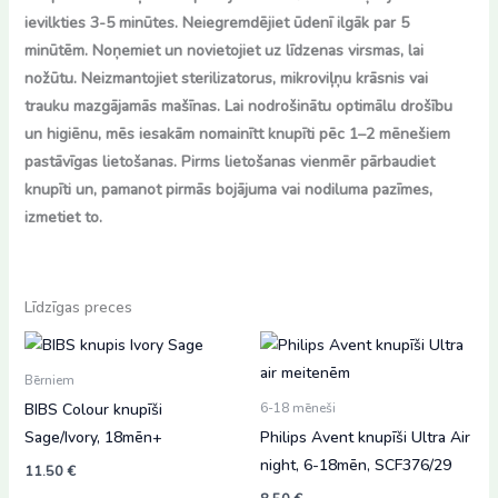
ievilkties 3-5 minūtes. Neiegremdējiet ūdenī ilgāk par 5
minūtēm. Noņemiet un novietojiet uz līdzenas virsmas, lai
nožūtu. Neizmantojiet sterilizatorus, mikroviļņu krāsnis vai
trauku mazgājamās mašīnas. Lai nodrošinātu optimālu drošību
un higiēnu, mēs iesakām nomainītt knupīti pēc 1–2 mēnešiem
pastāvīgas lietošanas. Pirms lietošanas vienmēr pārbaudiet
knupīti un, pamanot pirmās bojājuma vai nodiluma pazīmes,
izmetiet to.
Līdzīgas preces
Bērniem
BIBS Colour knupīši
6-18 mēneši
Sage/Ivory, 18mēn+
Philips Avent knupīši Ultra Air
night, 6-18mēn, SCF376/29
11.50
€