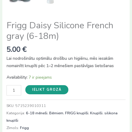
Frigg Daisy Silicone French
gray (6-18m)
5.00
€
Lai nodrošinātu optimālu drošību un higiēnu, mēs iesakām
nomainītt knupīti pēc 1–2 mēnešiem pastāvīgas lietošanas
Availability:
7 ir pieejams
Frigg
IELIKT GROZĀ
Daisy
Silicone
SKU:
5715239010311
French
Kategorija:
6-18 mēneši
,
Bērniem
,
FRIGG knupīši
,
Knupīši
,
silikona
gray
knupīši
(6-
Zīmols:
Frigg