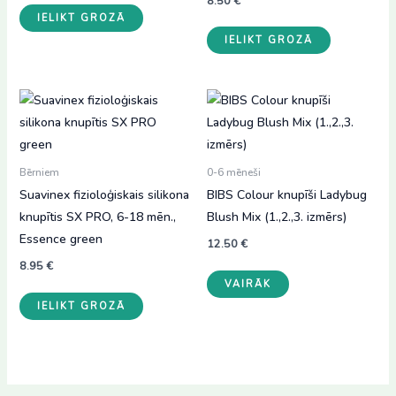
8.50
€
IELIKT GROZĀ
IELIKT GROZĀ
Bērniem
0-6 mēneši
Suavinex fizioloģiskais silikona
BIBS Colour knupīši Ladybug
knupītis SX PRO, 6-18 mēn.,
Blush Mix (1.,2.,3. izmērs)
Essence green
12.50
€
8.95
€
This
VAIRĀK
product
IELIKT GROZĀ
has
multiple
variants.
The