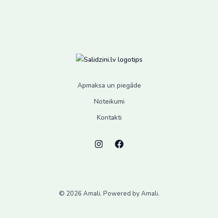
options
may
be
chosen
on
the
product
Apmaksa un piegāde
page
Noteikumi
Kontakti
© 2026 Amali. Powered by Amali.