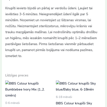
Knupīti ievieto bļodā un pārlej ar verdošu ūdeni. Ļaujiet tai
ievilkties 3-5 minūtes. Neiegremdējiet ūdenī ilgāk par 5
minūtēm. Noņemiet un novietojiet uz līdzenas virsmas, lai
nožūtu. Neizmantojiet sterilizatorus, mikroviļņu krāsnis vai
trauku mazgājamās mašīnas. Lai nodrošinātu optimālu drošību
un higiēnu, mēs iesakām nomainītt knupīti pēc 1–2 mēnešiem
pastāvīgas lietošanas. Pirms lietošanas vienmēr pārbaudiet
knupīti un, pamanot pirmās bojājuma vai nodiluma pazīmes,
izmetiet to.
Līdzīgas preces
6-18 mēneši
BIBS Colour knupīši Sky
0-6 mēneši