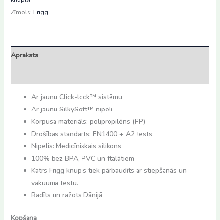
(0-
Zīmols:
Frigg
6m)
daudzums
Apraksts
Atsauksmes (0)
Ar jaunu Click-lock™ sistēmu
Ar jaunu SilkySoft™ nipeli
Korpusa materiāls: polipropilēns (PP)
Drošības standarts: EN1400 + A2 tests
Nipelis: Medicīniskais silikons
100% bez BPA, PVC un ftalātiem
Katrs Frigg knupis tiek pārbaudīts ar stiepšanās un
vakuuma testu.
Radīts un ražots Dānijā
Kopšana