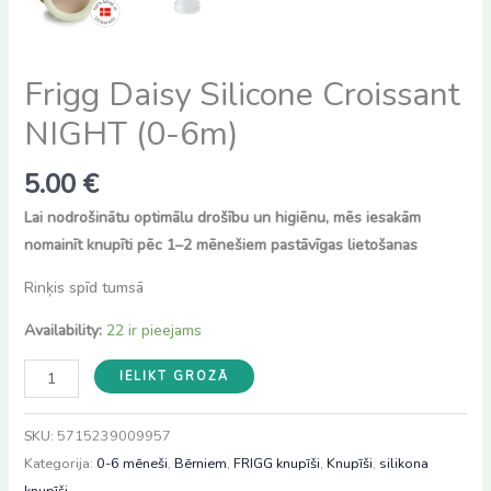
Frigg Daisy Silicone Croissant
NIGHT (0-6m)
5.00
€
Lai nodrošinātu optimālu drošību un higiēnu, mēs iesakām
nomainīt knupīti pēc 1–2 mēnešiem pastāvīgas lietošanas
Rinķis spīd tumsā
Availability:
22 ir pieejams
Frigg
IELIKT GROZĀ
Daisy
Silicone
SKU:
5715239009957
Croissant
Kategorija:
0-6 mēneši
,
Bērniem
,
FRIGG knupīši
,
Knupīši
,
silikona
NIGHT
knupīši