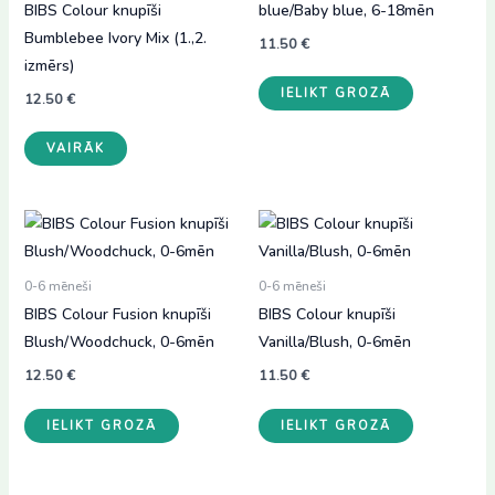
BIBS Colour knupīši
blue/Baby blue, 6-18mēn
Bumblebee Ivory Mix (1.,2.
11.50
€
izmērs)
IELIKT GROZĀ
12.50
€
This
VAIRĀK
product
has
multiple
variants.
The
0-6 mēneši
0-6 mēneši
options
BIBS Colour Fusion knupīši
BIBS Colour knupīši
may
Blush/Woodchuck, 0-6mēn
Vanilla/Blush, 0-6mēn
be
chosen
12.50
€
11.50
€
on
IELIKT GROZĀ
IELIKT GROZĀ
the
product
page