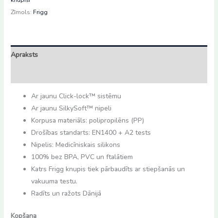
(0-
Zīmols:
Frigg
6m)
daudzums
Apraksts
Atsauksmes (0)
Ar jaunu Click-lock™ sistēmu
Ar jaunu SilkySoft™ nipeli
Korpusa materiāls: polipropilēns (PP)
Drošības standarts: EN1400 + A2 tests
Nipelis: Medicīniskais silikons
100% bez BPA, PVC un ftalātiem
Katrs Frigg knupis tiek pārbaudīts ar stiepšanās un
vakuuma testu.
Radīts un ražots Dānijā
Kopšana