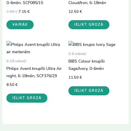
0-6mēn, SCF085/15
Cloud/Iron, 6-18mēn
Original
Current
7.95
€
7.15
€
12.50
€
price
price
was:
is:
VAIRĀK
IELIKT GROZĀ
7.95 €.
7.15 €.
0-6 mēneši
BIBS Colour knupīši
6-18 mēneši
Philips Avent knupīši Ultra Air
Sage/Ivory, 0-6mēn
night, 6-18mēn, SCF376/29
11.50
€
8.50
€
IELIKT GROZĀ
IELIKT GROZĀ