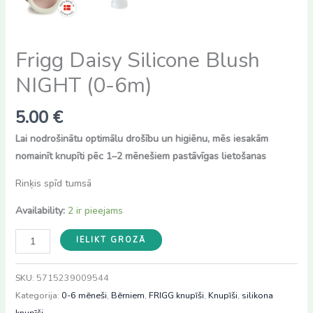
Frigg Daisy Silicone Blush
NIGHT (0-6m)
5.00
€
Lai nodrošinātu optimālu drošību un higiēnu, mēs iesakām
nomainīt knupīti pēc 1–2 mēnešiem pastāvīgas lietošanas
Rinķis spīd tumsā
Availability:
2 ir pieejams
Frigg
IELIKT GROZĀ
Daisy
Silicone
SKU:
5715239009544
Blush
Kategorija:
0-6 mēneši
,
Bērniem
,
FRIGG knupīši
,
Knupīši
,
silikona
NIGHT
knupīši