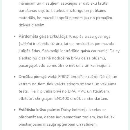
māmiņām un mazuļiem asociējas ar dabisku krūts
barošanas sajūtu. Latekss ir izturīgs un patīkams
materiāls, ko mazuļi labprāt pieņem jau no pirmajām
dzīves dienām.
Pārdomāta gaisa cirkulācija:
Knupīša aizsargvairogs
(
shield
) ir izliekts uz āru, lai tas neskartos pie mazuļa
jutīgās ādas. Saskanīgi iestrādātie gaisa caurumiņi Daisy
ziedlapiņu dizainā nodrošina brīvu gaisa plūsmu,
pasargājot ādu ap mutīti no mitruma un kairinājuma.
Drošība pirmajā vietā:
FRIGG knupīši ir ražoti Dānijā, un
katram no tiem tiek veikts stingrs stiepes un vakuuma
tests. Tie ir pilnībā brīvi no BPA, PVC un ftalātiem,
atbilstot stingrajam EN1400 drošības standartam.
Estētiska krāsu palete:
Daisy kolekcija izceļas ar
pārdomātiem, dabas iedvesmotiem toņiem, kas lieliski
pieskaņosies mazuļa apģērbam un ratiņiem.