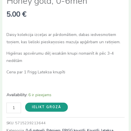
Honey gold, 0-6mēn
5.00
€
Daisy kolekcija izceļas ar pārdomātiem, dabas iedvesmotiem
toņiem, kas lieliski pieskaņosies mazuļa apģērbam un ratiņiem.
Higiēnas apsvērumu dēļ iesakām knupi nomainīt ik pēc 3-4
nedēlām
Cena par 1 Frigg Lateksa knupīti
Availability:
6 ir pieejams
Frigg
IELIKT GROZĀ
Daisy
lateksa
SKU:
5715239213644
knupis
Kategorija:
0-6 mēneši
,
Bērniem
,
FRIGG knupīši
,
Knupīši
,
lateksa