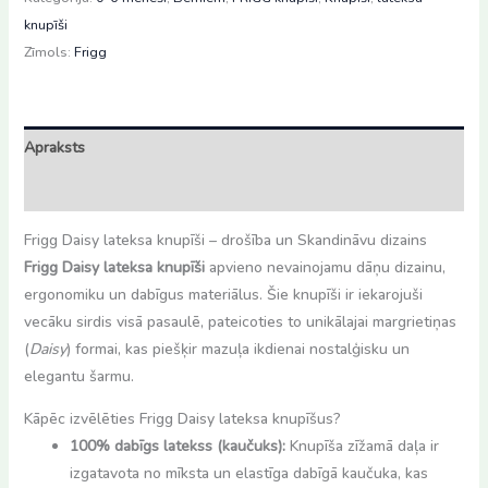
Honey
knupīši
gold,
Zīmols:
Frigg
0-
6mēn
daudzums
Apraksts
Atsauksmes (0)
Frigg Daisy lateksa knupīši – drošība un Skandināvu dizains
Frigg Daisy lateksa knupīši
apvieno nevainojamu dāņu dizainu,
ergonomiku un dabīgus materiālus. Šie knupīši ir iekarojuši
vecāku sirdis visā pasaulē, pateicoties to unikālajai margrietiņas
(
Daisy
) formai, kas piešķir mazuļa ikdienai nostalģisku un
elegantu šarmu.
Kāpēc izvēlēties Frigg Daisy lateksa knupīšus?
100% dabīgs latekss (kaučuks):
Knupīša zīžamā daļa ir
izgatavota no mīksta un elastīga dabīgā kaučuka, kas