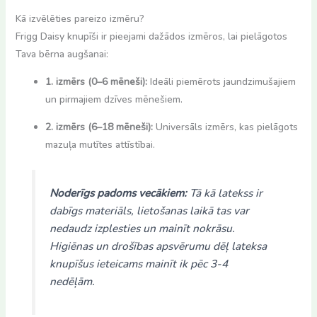
Kā izvēlēties pareizo izmēru?
Frigg Daisy knupīši ir pieejami dažādos izmēros, lai pielāgotos
Tava bērna augšanai:
1. izmērs (0–6 mēneši):
Ideāli piemērots jaundzimušajiem
un pirmajiem dzīves mēnešiem.
2. izmērs (6–18 mēneši):
Universāls izmērs, kas pielāgots
mazuļa mutītes attīstībai.
Noderīgs padoms vecākiem:
Tā kā latekss ir
dabīgs materiāls, lietošanas laikā tas var
nedaudz izplesties un mainīt nokrāsu.
Higiēnas un drošības apsvērumu dēļ lateksa
knupīšus ieteicams mainīt ik pēc 3-4
nedēļām.