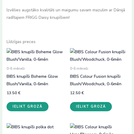
Izvēlies augstāko kvalitāti un maigumu savam mazulim ar Dānijā
radītajiem FRIGG Daisy knupīšiem!
Līdzīgas preces
0-6 mēneši
0-6 mēneši
BIBS knupīši Boheme Glow
BIBS Colour Fusion knupīši
Blush/Vanilla, 0-6mēn
Blush/Woodchuck, 0-6mēn
13.50
€
12.50
€
IELIKT GROZĀ
IELIKT GROZĀ