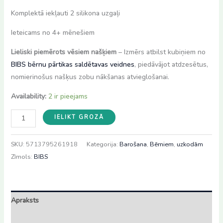
Komplektā iekļauti 2 silikona uzgaļi
Ieteicams no 4+ mēnešiem
Lieliski piemērots vēsiem našķiem
– Izmērs atbilst kubiņiem no
BIBS bērnu pārtikas saldētavas veidnes
, piedāvājot atdzesētus,
nomierinošus našķus zobu nākšanas atvieglošanai.
Availability:
2 ir pieejams
BIBS
IELIKT GROZĀ
silikona
fīderis
SKU:
5713795261918
Kategorija:
Barošana
,
Bērniem
,
uzkodām
Sage
Zīmols:
BIBS
(2
uzgaļi)
daudzums
Apraksts
Atsauksmes (0)