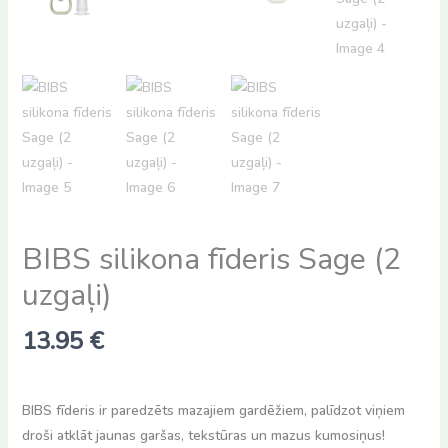
BIBS silikona fīderis Sage (2
uzgaļi)
13.95
€
BIBS fīderis ir paredzēts mazajiem gardēžiem, palīdzot viņiem
droši atklāt jaunas garšas, tekstūras un mazus kumosiņus!