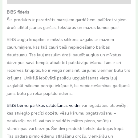
BIBS fīderis
Šis produkts ir paredzēts mazajiem gardēžiem, palīdzot viņiem
droši atklāt jaunas garšas, tekstūras un mazus kumosiņus!
BIBS augļu knupītim ir mīksts silikona uzgalis ar maziem
caurumiņiem, kas laiž cauri tieši nepieciešamo barības
daudzumu. Tas ļauj mazulim droši baudīt augļus un mīkstus
dārzeņus savā tempā, atbalstot patstāvīgu ēšanu. Tam ir arī
rezerves knupītis, ko ir viegli nomainīt, lai jums vienmēr būtu tīrs
krājums. Unikālā iebūvētā papildu uzglabāšanas vieta ļauj
uzglabāt nākamo porciju iekšpusē, lai nepieciešamības gadījumā
jums būtu pa rokai papildu ēdiens.
BIBS bērnu pārtikas saldēšanas veidni
var iegādāties atsevišķi ,
kas atvieglo precīzi dozētu vēsu kārumu pagatavošanu –
neatkarīgi no tā, vai tas ir saldēts mātes piens, smūtiju
standziņas vai biezeņi. Šie divi produkti lieliski darbojas kopā.
Tas padara pirmo ēdienu atklāšanu drošu, vienkāršu un