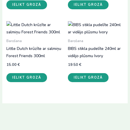
was:
is:
IELIKT GROZĀ
IELIKT GROZĀ
12.00 €.
7.00 €.
Barošana
Barošana
Little Dutch krūzīte ar salmiņu
BIBS stikla pudelīte 240ml ar
Forest Friends 300ml
vidējo plūsmu Ivory
15.00
€
19.50
€
IELIKT GROZĀ
IELIKT GROZĀ