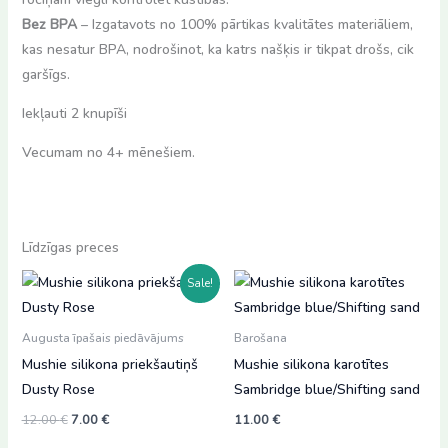
Bez BPA
– Izgatavots no 100% pārtikas kvalitātes materiāliem,
kas nesatur BPA, nodrošinot, ka katrs našķis ir tikpat drošs, cik
garšīgs.
Iekļauti 2 knupīši
Vecumam no 4+ mēnešiem.
Līdzīgas preces
Sale!
Augusta īpašais piedāvājums
Barošana
Mushie silikona priekšautiņš
Mushie silikona karotītes
Dusty Rose
Sambridge blue/Shifting sand
Original
Current
12.00
€
7.00
€
11.00
€
price
price