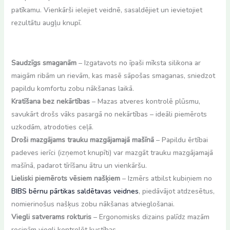
patīkamu. Vienkārši ielejiet veidnē, sasaldējiet un ievietojiet
rezultātu augļu knupī.
Saudzīgs smaganām
– Izgatavots no īpaši mīksta silikona ar
maigām ribām un rievām, kas masē sāpošas smaganas, sniedzot
papildu komfortu zobu nākšanas laikā.
Kratīšana bez nekārtības
– Mazas atveres kontrolē plūsmu,
savukārt drošs vāks pasargā no nekārtības – ideāli piemērots
uzkodām, atrodoties ceļā.
Droši mazgājams trauku mazgājamajā mašīnā
– Papildu ērtībai
padeves ierīci (izņemot knupīti) var mazgāt trauku mazgājamajā
mašīnā, padarot tīrīšanu ātru un vienkāršu.
Lieliski piemērots vēsiem našķiem
– Izmērs atbilst kubiņiem no
BIBS bērnu pārtikas saldētavas veidnes
, piedāvājot atdzesētus,
nomierinošus našķus zobu nākšanas atvieglošanai.
Viegli satverams rokturis
– Ergonomisks dizains palīdz mazām
rociņām viegli kontrolēt kustības.