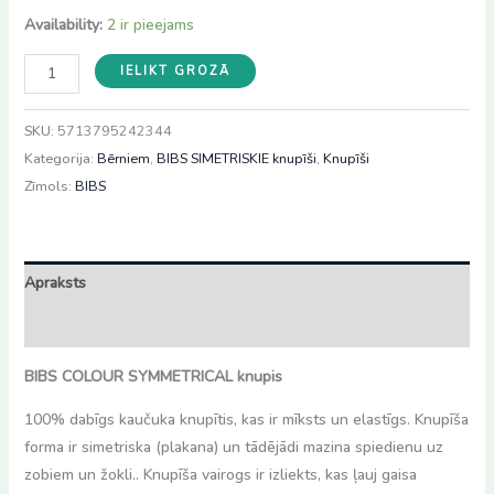
Availability:
2 ir pieejams
BIBS
IELIKT GROZĀ
Colour
symmetrical
SKU:
5713795242344
Ivory/Sage
Kategorija:
Bērniem
,
BIBS SIMETRISKIE knupīši
,
Knupīši
(0-
Zīmols:
BIBS
6m)
daudzums
Apraksts
Atsauksmes (0)
BIBS COLOUR SYMMETRICAL knupis
100% dabīgs kaučuka knupītis, kas ir mīksts un elastīgs. Knupīša
forma ir simetriska (plakana) un tādējādi mazina spiedienu uz
zobiem un žokli.. Knupīša vairogs ir izliekts, kas ļauj gaisa