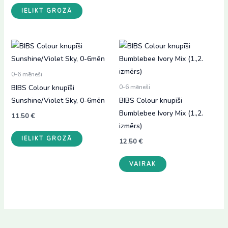
IELIKT GROZĀ
0-6 mēneši
BIBS Colour knupīši
0-6 mēneši
Sunshine/Violet Sky, 0-6mēn
BIBS Colour knupīši
Bumblebee Ivory Mix (1.,2.
11.50
€
izmērs)
IELIKT GROZĀ
12.50
€
This
VAIRĀK
product
has
multiple
variants.
The