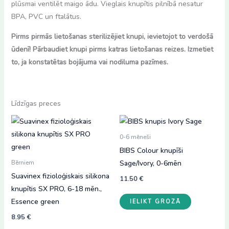
plūsmai ventilēt maigo ādu. Vieglais knupītis pilnībā nesatur
BPA, PVC un ftalātus.
Pirms pirmās lietošanas sterilizējiet knupi, ievietojot to verdošā
ūdenī! Pārbaudiet knupi pirms katras lietošanas reizes. Izmetiet
to, ja konstatētas bojājuma vai nodiluma pazīmes.
Līdzīgas preces
0-6 mēneši
BIBS Colour knupīši
Sage/Ivory, 0-6mēn
Bērniem
Suavinex fizioloģiskais silikona
11.50
€
knupītis SX PRO, 6-18 mēn.,
Essence green
IELIKT GROZĀ
8.95
€