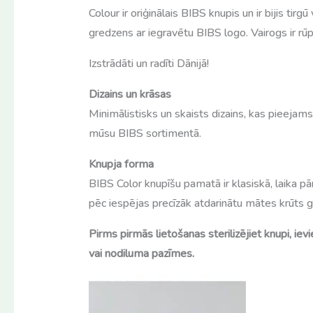
Colour ir oriģinālais BIBS knupis un ir bijis ti
gredzens ar iegravētu BIBS logo. Vairogs ir rūp
Izstrādāti un radīti Dānijā!
Dizains un krāsas
Minimālistisks un skaists dizains, kas pieejams
mūsu BIBS sortimentā.
Knupja forma
BIBS Color knupīšu pamatā ir klasiskā, laika p
pēc iespējas precīzāk atdarinātu mātes krūts ga
Pirms pirmās lietošanas sterilizējiet knupi, ie
vai nodiluma pazīmes.