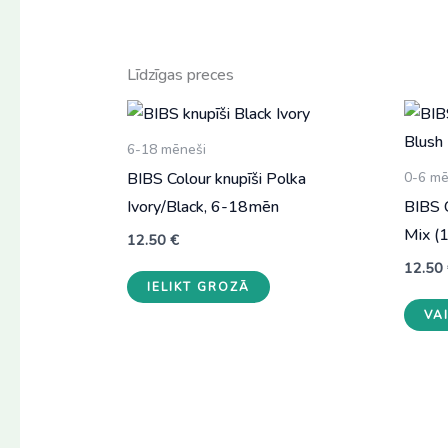
Līdzīgas preces
6-18 mēneši
BIBS Colour knupīši Polka
0-6 mē
Ivory/Black, 6-18mēn
BIBS 
Mix (1
12.50
€
12.50
IELIKT GROZĀ
VA