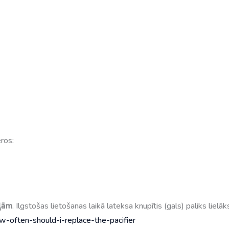
ros:
ļām
. Ilgstošas lietošanas laikā lateksa knupītis (gals) paliks liel
w-often-should-i-replace-the-pacifier