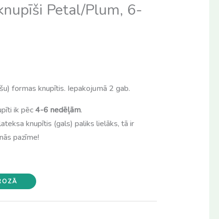
nupīši Petal/Plum, 6-
ršu) formas knupītis. Iepakojumā 2 gab.
pīti ik pēc
4-6 nedēļām
.
ateksa knupītis (gals) paliks lielāks, tā ir
anās pazīme!
GROZĀ