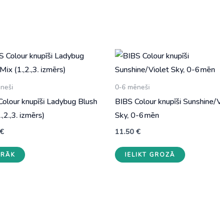
neši
0-6 mēneši
Colour knupīši Ladybug Blush
BIBS Colour knupīši Sunshine/V
.,2.,3. izmērs)
Sky, 0-6mēn
€
11.50
€
This
IRĀK
IELIKT GROZĀ
product
has
multiple
variants.
The