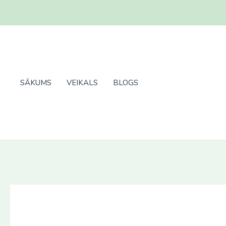
Skip
to
content
SĀKUMS
VEIKALS
BLOGS