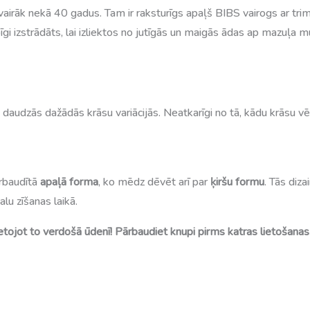
rgū vairāk nekā 40 gadus. Tam ir raksturīgs apaļš BIBS vairogs ar tr
īgi izstrādāts, lai izliektos no jutīgās un maigās ādas ap mazuļa m
 daudzās dažādās krāsu variācijās. Neatkarīgi no tā, kādu krāsu vēl
ārbaudītā
apaļā forma
, ko mēdz dēvēt arī par
ķiršu formu
. Tās diza
lu zīšanas laikā.
vietojot to verdošā ūdenī! Pārbaudiet knupi pirms katras lietošanas