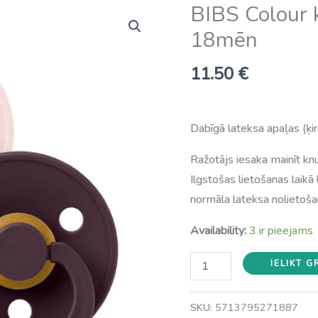
BIBS Colour k
18mēn
11.50
€
Dabīgā lateksa apaļas (ķi
Ražotājs iesaka mainīt knu
Ilgstošas lietošanas laikā l
normāla lateksa nolietoš
Availability:
3 ir pieejams
BIBS
IELIKT 
Colour
knupīši
SKU:
5713795271887