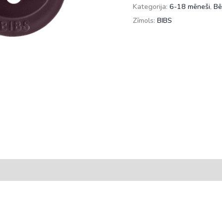
Petal/Plum,
Kategorija:
6-18 mēneši
,
Bē
6-
Zīmols:
BIBS
18mēn
daudzums