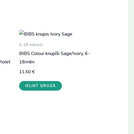
6-18 mēneši
BIBS Colour knupīši Sage/Ivory, 6-
iolet
18mēn
11.50
€
IELIKT GROZĀ