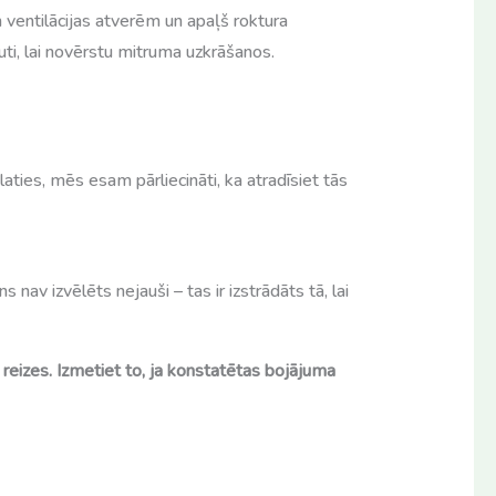
im ventilācijas atverēm un apaļš roktura
uti, lai novērstu mitruma uzkrāšanos.
aties, mēs esam pārliecināti, ka atradīsiet tās
ins nav izvēlēts nejauši – tas ir izstrādāts tā, lai
 reizes. Izmetiet to, ja konstatētas bojājuma