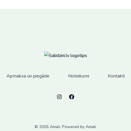
options
may
be
chosen
on
the
product
page
Apmaksa un piegāde
Noteikumi
Kontakti
© 2026 Amali. Powered by Amali.