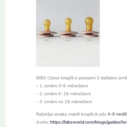
BIBS Colour knupīši ir pieejami 3 dažādos izmē
– 1. izmērs 0-6 mēnešiem
– 2. izmērs 6-18 mēnešiem
– 3. izmērs no 18 mēnešiem
Ražotājs iesaka mainīt knupīti ik pēc
4-6 nedē
Avots:
https://bibsworld.com/blogs/guides/ho