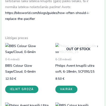
lietošanas laikā lateksa knupītis (gals) paliks lielāks, tā ir
normāla lateksa nolietošanās pazīme! Avots:
https://bibsworld.com/blogs/guides/how-often-should-i-
replace-the-pacifier
Līdzīgas preces
OUT OF STOCK
0-6 mēneši
6-18 mēneši
BIBS Colour Glow
Philips Avent knupīši ultra
Sage/Cloud, 0-6mēn
soft, 6-18mēn, SCF091/15
12.50
€
8.50
€
IELIKT GROZĀ
VAIRĀK