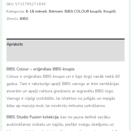
Fusion
SKU:
5713795271849
knupīši
Kategorija:
6-18 mēneši
,
Bērniem
,
BIBS COLOUR knupīši
,
Knupīši
Sage/Hunter
Zīmols:
BIBS
green,
6-
18mēn
Apraksts
daudzums
Atsauksmes (0)
BIBS Colour – oriģinālais BIBS knupis
Colour ir oriģinālais BIBS knupis un ir bijis tirgū vairāk nekā 40
gadus. Tam ir raksturīgs apaļš BIBS vairogs ar trim ventilācijas
atverēm un apaļš roktura gredzens ar iegravētu BIBS logo.
Vairogs ir rūpīgi izstrādāts, lai izliektos no jutīgās un maigās
ādas ap mazuļa muti, lai novērstu mitruma uzkrāšanos.
BIBS Studio Fusion kolekcija
, kas no jauna definē vecāku
audzināšanas izskatu un sajūtu, piešķir svaigu skatījumu uz