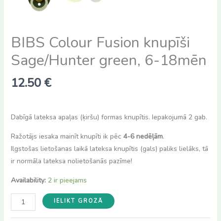
BIBS Colour Fusion knupīši
Sage/Hunter green, 6-18mēn
12.50
€
Dabīgā lateksa apaļas (ķiršu) formas knupītis. Iepakojumā 2 gab.
Ražotājs iesaka mainīt knupīti ik pēc
4-6 nedēļām
.
Ilgstošas lietošanas laikā lateksa knupītis (gals) paliks lielāks, tā
ir normāla lateksa nolietošanās pazīme!
Availability:
2 ir pieejams
BIBS
IELIKT GROZĀ
Colour