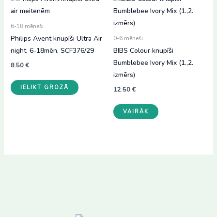
6-18 mēneši
Philips Avent knupīši Ultra Air
0-6 mēneši
night, 6-18mēn, SCF376/29
BIBS Colour knupīši
Bumblebee Ivory Mix (1.,2.
8.50
€
izmērs)
IELIKT GROZĀ
12.50
€
This
VAIRĀK
product
has
multiple
variants.
The
options
may
be
chosen