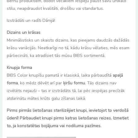
bērnu produktiem, dodot vecākiem iespēju paust savu unikālo
stilu, neapdraudot kvalitāti, drošību vai standartus.
Izstrādāti un radīti Dānijā!
Dizains un krāsas
Minimālistisks un skaists dizains, kas pieejams daudzās dažādās
krāsu variācijās. Neatkarīgi no tā, kādu krāsu vēlaties, mēs esam
pārliecināti, ka atradīsiet tās mūsu BIBS sortimentā.
Knupja forma
BIBS Color knupīšu pamatā ir klasiskā, laika pārbaudītā
apaļā
forma
, ko mēdz dēvēt arī par
ķiršu formu
. Tās dizains nav
izvēlēts nejauši – tas ir izstrādāts tā, lai pēc iespējas precīzāk
atdarinātu mātes krūts galu zīšanas laikā.
Pirms pirmās lietošanas sterilizējiet knupi, ievietojot to verdošā
ūdenī! Pārbaudiet knupi pirms katras lietošanas reizes. Izmetiet
to, ja konstatētas bojājuma vai nodiluma pazīmes.