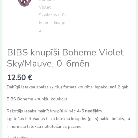
BIBS knupīši Boheme Violet
Sky/Mauve, 0-6mēn
12.50
€
Dabīgā lateksa apaļas (ķiršu) formas knupītis. Iepakojumā 2 gab.
BIBS Boheme knupīšu kolekcija
Ražotājs iesaka mainīt knupīti ik pēc
4-6 nedēļām
.
Ilgstošas lietošanas laikā lateksa knupītis (gals) paliks lielāks, tā
ir normāla lateksa nolietošanās pazīme!