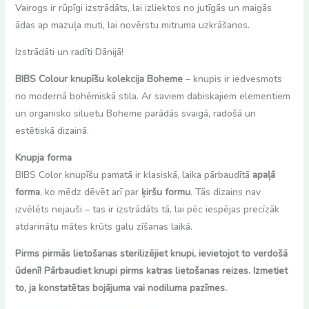
Vairogs ir rūpīgi izstrādāts, lai izliektos no jutīgās un maigās
ādas ap mazuļa muti, lai novērstu mitruma uzkrāšanos.
Izstrādāti un radīti Dānijā!
BIBS Colour knupīšu kolekcija Boheme
– knupis ir iedvesmots
no modernā bohēmiskā stila. Ar saviem dabiskajiem elementiem
un organisko siluetu Boheme parādās svaigā, radošā un
estētiskā dizainā.
Knupja forma
BIBS Color knupīšu pamatā ir klasiskā, laika pārbaudītā
apaļā
forma
, ko mēdz dēvēt arī par
ķiršu formu
. Tās dizains nav
izvēlēts nejauši – tas ir izstrādāts tā, lai pēc iespējas precīzāk
atdarinātu mātes krūts galu zīšanas laikā.
Pirms pirmās lietošanas sterilizējiet knupi, ievietojot to verdošā
ūdenī! Pārbaudiet knupi pirms katras lietošanas reizes. Izmetiet
to, ja konstatētas bojājuma vai nodiluma pazīmes.