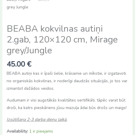
BEABA kokvilnas autiņi
2.gab, 120×120 cm, Mirage
grey/Jungle
45.00
€
BEABA autiņi kas ir īpaši lielie, krāsainie un mīkstie, ir izgatavoti
no organiskās kokvilnas, ir noderīgi daudzās situācijās, jo tos var
izmantot dažādos veidos.
Audumam ir visi augstākās kvalitātes sertifikāti, tāpēc varat būt
droši, ka katrs pieskāriens jūsu mazuļa ādai būs drošs un maigs!
Izsūtīšana 2-3 darba dienu laikā.
Availability:
1 ir pieejams