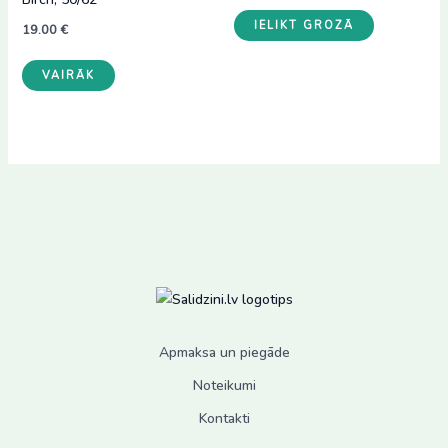
IELIKT GROZĀ
19.00
€
VAIRĀK
Apmaksa un piegāde
Noteikumi
Kontakti