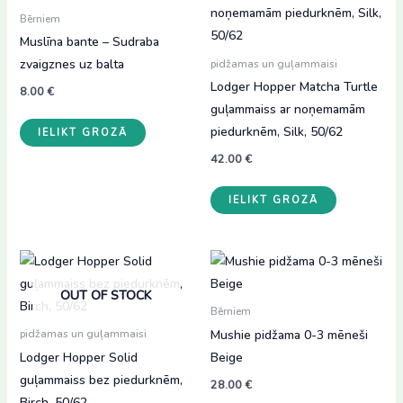
Bērniem
Muslīna bante – Sudraba
zvaigznes uz balta
pidžamas un guļammaisi
Lodger Hopper Matcha Turtle
8.00
€
guļammaiss ar noņemamām
piedurknēm, Silk, 50/62
IELIKT GROZĀ
42.00
€
IELIKT GROZĀ
OUT OF STOCK
Bērniem
Mushie pidžama 0-3 mēneši
pidžamas un guļammaisi
Lodger Hopper Solid
Beige
guļammaiss bez piedurknēm,
28.00
€
Birch, 50/62