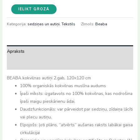
BEABA
IELIKT GROZĀ
kokvilnas
autiņi
Kategorija:
sedziņas un autiņi
,
Tekstils
Zīmols:
Beaba
2.gab,
120x120
cm,
Apraksts
Mirage
grey/Jungle
Atsauksmes (0)
daudzums
BEABA kokvilnas autiņi 2.gab, 120×120 cm
100% organiskās kokvilnas muslīna audums
Īpaši mīksts: izgatavots no 100% kokvilnas, kas nodrošina
īpaši maigu pieskārienu ādai.
Daudzfunkcionāls: var pārveidot par sedziņu, zīdaiņa lācīti
vai plecu autiņu.
Elpojošs: ļoti plāns, “atvērts” aušanas raksts labākai gaisa
cirkulācijai