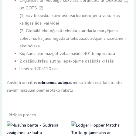
Organiska un veselīga kokvilna: sertificēta ar Oekotex (1)
un GOTS (2).
(1) nav toksisku, kairinošu vai kancerogēnu vielu, kas
kaitīgas ādai vai videi
(2) Globālā ekoloģiskā tekstila standarta marķējums
apliecina, ka jūsu iegādātā tekstilizstrādājuma izcelsme ir
ekoloģiska.
Kopšana: var mazgāt veļasmašīnā 40° temperatūrā
2 dažādu krāsu autiņu iepakojums dažādās krāsās
Izmērs: 120×120 cm
Apskati arī citus
ietinamos autiņus
mūsu kolekcijā, lai atrastu
savam mazulim piemērotāko rakstu
Līdzīgas preces