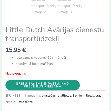
Little Dutch Avārijas dienestu
transportlīdzekļi
15.95
€
Ieteicamais vecums: 12+ mēneši
sastāvs: 3 koka mašīnas
Nav pieejams
GRIBU SAŅEMT E-PASTU, KAD
PRECE BŪS PIEEJAMA
SKU:
4388
Kategorija:
attīstošās rotaļlietas
,
Bērniem
,
Rotaļlietas
Zīmols:
Little dutch