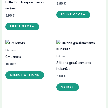
Little Dutch ugunsdzēsēju
9.90
€
mašīna
IELIKT GROZĀ
9.90
€
IELIKT GROZĀ
Bērniem
GM Jenots
Bērniem
Silikona graužammanta
10.00
€
Kukurūza
SELECT OPTIONS
6.00
€
This
VAIRĀK
product
has
multiple
variants.