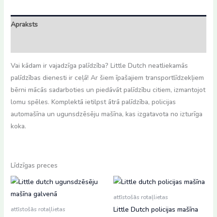
Apraksts
Atsauksmes (0)
Vai kādam ir vajadzīga palīdzība? Little Dutch neatliekamās
palīdzības dienesti ir ceļā! Ar šiem īpašajiem transportlīdzekļiem
bērni mācās sadarboties un piedāvāt palīdzību citiem, izmantojot
lomu spēles. Komplektā ietilpst ātrā palīdzība, policijas
automašīna un ugunsdzēsēju mašīna, kas izgatavota no izturīga
koka.
Līdzīgas preces
attīstošās rotaļlietas
Little Dutch policijas mašīna
attīstošās rotaļlietas