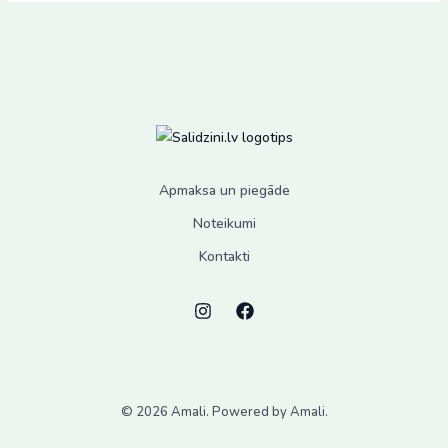
The
options
may
be
chosen
on
the
Apmaksa un piegāde
product
page
Noteikumi
Kontakti
© 2026 Amali. Powered by Amali.