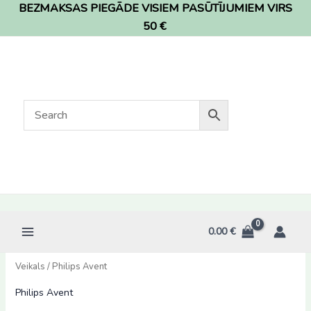
BEZMAKSAS PIEGĀDE VISIEM PASŪTĪJUMIEM VIRS
Skip
to
50 €
content
0.00
€
Veikals
/ Philips Avent
Philips Avent