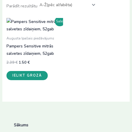
Parādīt rezultātu
Sale!
Augusta īpašais piedāvājums
Pampers Sensitive mitrās
salvetes zīdaiņiem, 52gab
Original
Current
2.39
€
1.50
€
price
price
was:
is:
IELIKT GROZĀ
2.39 €.
1.50 €.
Sākums