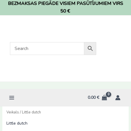
BEZMAKSAS PIEGĀDE VISIEM PASŪTĪJUMIEM VIRS
Skip
to
50 €
content
0.00
€
Veikals
/ Little dutch
Little dutch