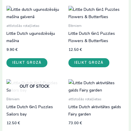
attīstošās rotaļlietas
Bērniem
Little Dutch ugunsdzēsēju
Little Dutch 6in1 Puzzles
mašīna
Flowers & Butterflies
9.90
€
12.50
€
IELIKT GROZĀ
IELIKT GROZĀ
OUT OF STOCK
Bērniem
attīstošās rotaļlietas
Little Dutch 6in1 Puzzles
Little Dutch aktivitātes galds
Sailors bay
Fairy garden
12.50
€
73.00
€