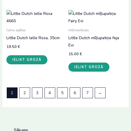
lomu spēles
mīļmantiņas
Little Dutch lelle Rosa, 35cm
Little Dutch mīļlupatiņa feja
Evi
19.50
€
15.00
€
IELIKT GROZĀ
IELIKT GROZĀ
1
2
3
4
5
6
7
→
Sākums