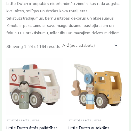
Little Dutch ir populārs nīderlandiešu zīmols, kas rada augstas
kvalitātes, stilīgas un drošas koka rotaļlietas,
tekstilizstrādājumus, bērnu istabas dekorus un aksesuārus.
Zīmols ir pazīstams ar savu maigo dizainu, pasteļkrāsām un
fokusu uz praktiskumu, mīlestību un mazajiem dzīves mirkļiem.
Showing 1–24 of 164 results
attīstošās rotaļlietas
attīstošās rotaļlietas
Little Dutch ātrās palīdzības
Little Dutch autokrāns