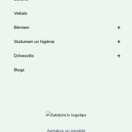
Veikals
+
Bērniem
+
Skatumam un higiēnai
+
Dzīvesstils
Blogs
Apmaksa un piegāde