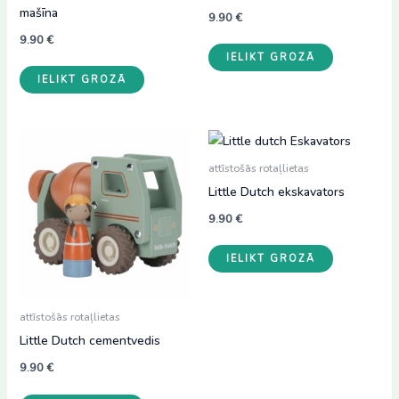
mašīna
9.90
€
9.90
€
IELIKT GROZĀ
IELIKT GROZĀ
attīstošās rotaļlietas
Little Dutch ekskavators
9.90
€
IELIKT GROZĀ
attīstošās rotaļlietas
Little Dutch cementvedis
9.90
€