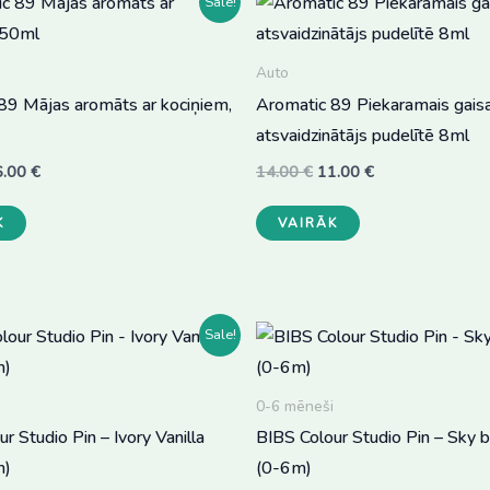
Sale!
Auto
89 Mājas aromāts ar kociņiem,
Aromatic 89 Piekaramais gais
atsvaidzinātājs pudelītē 8ml
iginal
Current
Original
Current
6.00
€
14.00
€
11.00
€
ice
price
price
price
This
This
s:
is:
was:
is:
K
VAIRĀK
.00 €.
16.00 €.
14.00 €.
11.00 €.
product
product
has
has
multiple
multiple
variants.
variants.
Sale!
The
The
options
options
0-6 mēneši
may
may
r Studio Pin – Ivory Vanilla
BIBS Colour Studio Pin – Sky 
be
be
m)
(0-6m)
chosen
chosen