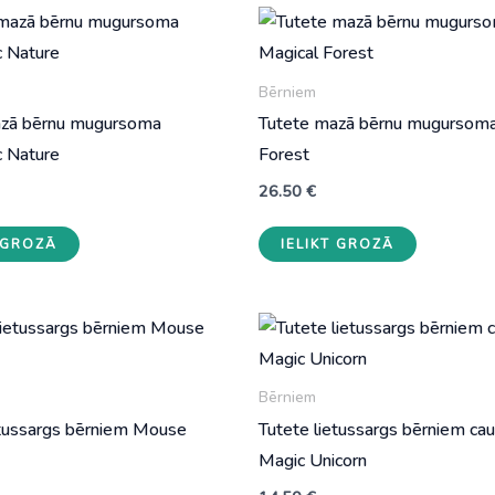
Bērniem
azā bērnu mugursoma
Tutete mazā bērnu mugursoma
 Nature
Forest
26.50
€
T GROZĀ
IELIKT GROZĀ
Bērniem
etussargs bērniem Mouse
Tutete lietussargs bērniem cau
Magic Unicorn