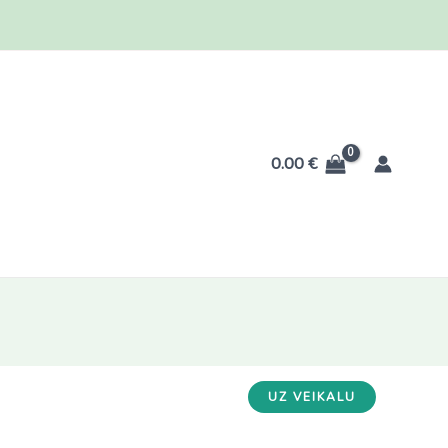
0.00
€
UZ VEIKALU