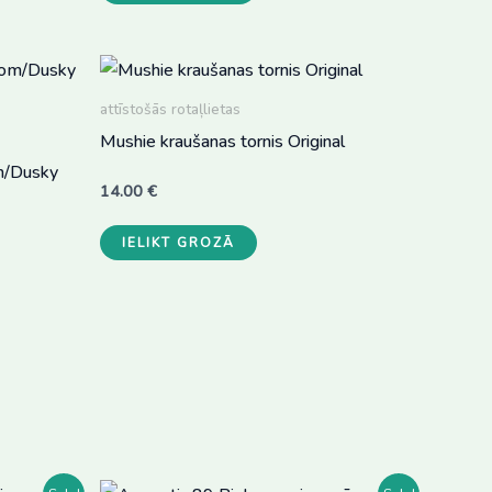
attīstošās rotaļlietas
Mushie kraušanas tornis Original
m/Dusky
14.00
€
IELIKT GROZĀ