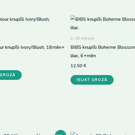
multiple
variants.
The
options
may
6-18 mēneši
be
ur knupīši Ivory/Blush, 18mēn+
BIBS knupīši Boheme Blosso
chosen
lilac, 6+mēn
on
12.50
€
the
T GROZĀ
product
IELIKT GROZĀ
page