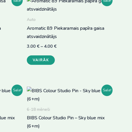
Sale!
Sale!
Auto
a
Aromatic 89 Piekaramais papīra gaisa
atsvaidzinātājs
Price
3.00
€
–
4.00
€
range:
This
3.00 €
VAIRĀK
through
product
4.00 €
has
multiple
variants.
Sale!
Sale!
The
options
6-18 mēneši
may
blue mix
BIBS Colour Studio Pin – Sky blue mix
be
(6+m)
chosen