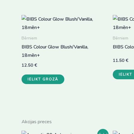
multiple
variants.
The
options
may
Bērniem
Bērniem
be
BIBS Colour Glow Blush/Vanilla,
BIBS Colo
chosen
18mēn+
11.50
€
on
12.50
€
the
IELIK
product
IELIKT GROZĀ
page
Akcijas preces