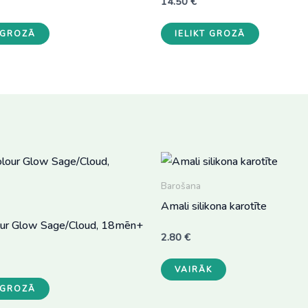
14.50
€
T GROZĀ
IELIKT GROZĀ
Barošana
Amali silikona karotīte
our Glow Sage/Cloud, 18mēn+
2.80
€
This
VAIRĀK
product
T GROZĀ
has