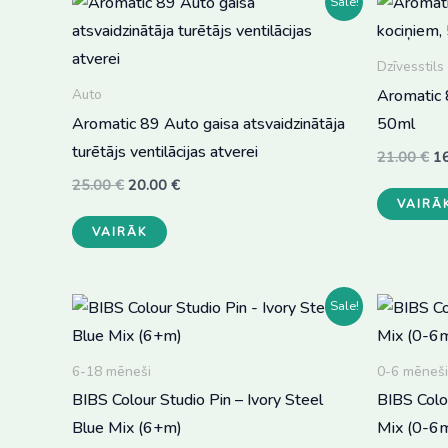
Sale!
Dzīvesstils
Aromatic 
Auto
Aromatic 89 Auto gaisa atsvaidzinātāja
50ml
turētājs ventilācijas atverei
Or
21.00
€
1
pr
Original
Current
25.00
€
20.00
€
wa
price
price
VAIRĀ
21
This
was:
is:
VAIRĀK
25.00 €.
20.00 €.
product
has
multiple
Sale!
variants.
The
6-18 mēneši
0-6 mēneši
options
BIBS Colour Studio Pin – Ivory Steel
BIBS Colou
may
Blue Mix (6+m)
Mix (0-6
be