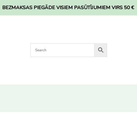
BEZMAKSAS PIEGĀDE VISIEM PASŪTĪJUMIEM VIRS 50 €