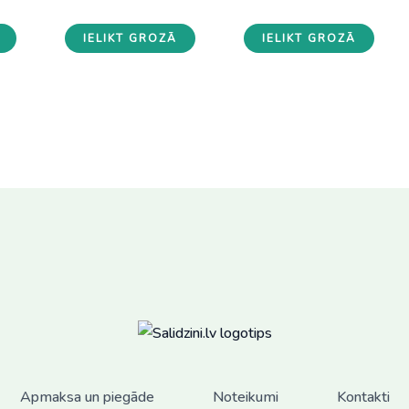
IELIKT GROZĀ
IELIKT GROZĀ
Apmaksa un piegāde
Noteikumi
Kontakti