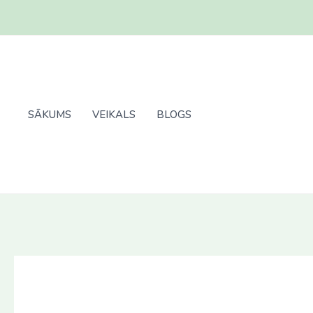
Skip
to
content
SĀKUMS
VEIKALS
BLOGS