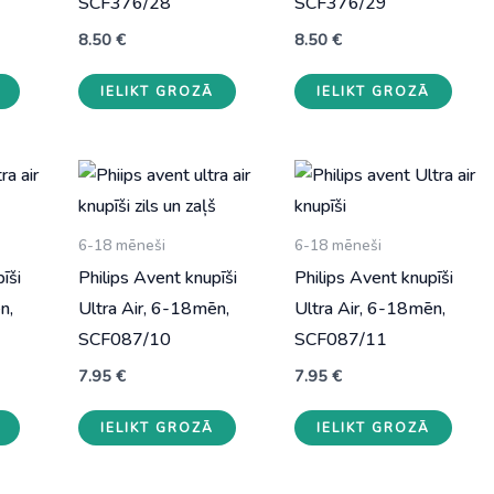
SCF376/28
SCF376/29
8.50
€
8.50
€
IELIKT GROZĀ
IELIKT GROZĀ
6-18 mēneši
6-18 mēneši
īši
Philips Avent knupīši
Philips Avent knupīši
n,
Ultra Air, 6-18mēn,
Ultra Air, 6-18mēn,
SCF087/10
SCF087/11
7.95
€
7.95
€
IELIKT GROZĀ
IELIKT GROZĀ