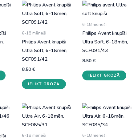
6-18 mēneši
īši
Philips Avent knupīši
6-18 mēneši
n,
Philips Avent knupīši
Ultra Soft, 6-18mēn,
Ultra Soft, 6-18mēn,
SCF091/43
SCF091/42
8.50
€
8.50
€
IELIKT GROZĀ
IELIKT GROZĀ
īši
6-18 mēneši
6-18 mēneši