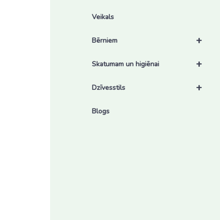
Veikals
+
Bērniem
+
Skatumam un higiēnai
+
Dzīvesstils
Blogs